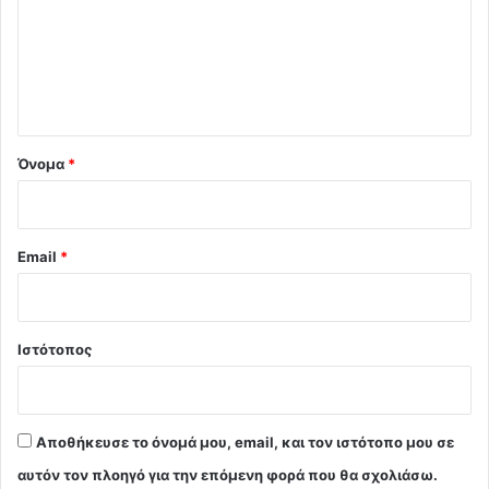
λ
ι
ο
*
Όνομα
*
Email
*
Ιστότοπος
Αποθήκευσε το όνομά μου, email, και τον ιστότοπο μου σε
αυτόν τον πλοηγό για την επόμενη φορά που θα σχολιάσω.