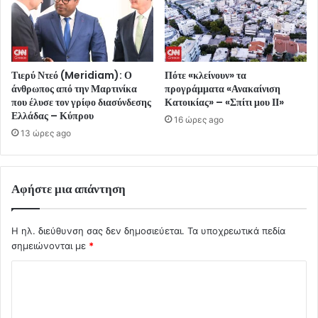
Τιερύ Ντεό (Meridiam): Ο
Πότε «κλείνουν» τα
άνθρωπος από την Μαρτινίκα
προγράμματα «Ανακαίνιση
που έλυσε τον γρίφο διασύνδεσης
Κατοικίας» – «Σπίτι μου ΙΙ»
Ελλάδας – Κύπρου
16 ώρες ago
13 ώρες ago
Αφήστε μια απάντηση
Η ηλ. διεύθυνση σας δεν δημοσιεύεται.
Τα υποχρεωτικά πεδία
σημειώνονται με
*
Σ
χ
ό