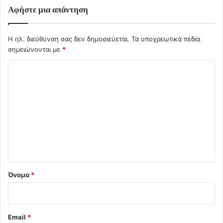
Αφήστε μια απάντηση
Η ηλ. διεύθυνση σας δεν δημοσιεύεται.
Τα υποχρεωτικά πεδία
σημειώνονται με
*
Σ
χ
ό
λ
ι
ο
*
Όνομα
*
Email
*