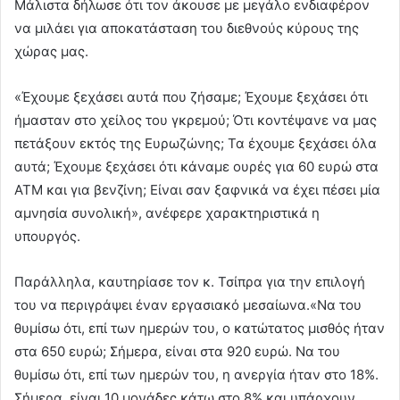
Μάλιστα δήλωσε ότι τον άκουσε με μεγάλο ενδιαφέρον
να μιλάει για αποκατάσταση του διεθνούς κύρους της
χώρας μας.
«Έχουμε ξεχάσει αυτά που ζήσαμε; Έχουμε ξεχάσει ότι
ήμασταν στο χείλος του γκρεμού; Ότι κοντέψανε να μας
πετάξουν εκτός της Ευρωζώνης; Τα έχουμε ξεχάσει όλα
αυτά; Έχουμε ξεχάσει ότι κάναμε ουρές για 60 ευρώ στα
ΑΤΜ και για βενζίνη; Είναι σαν ξαφνικά να έχει πέσει μία
αμνησία συνολική», ανέφερε χαρακτηριστικά η
υπουργός.
Παράλληλα, καυτηρίασε τον κ. Τσίπρα για την επιλογή
του να περιγράψει έναν εργασιακό μεσαίωνα.«Να του
θυμίσω ότι, επί των ημερών του, ο κατώτατος μισθός ήταν
στα 650 ευρώ; Σήμερα, είναι στα 920 ευρώ. Να του
θυμίσω ότι, επί των ημερών του, η ανεργία ήταν στο 18%.
Σήμερα, είναι 10 μονάδες κάτω στο 8% και υπάρχουν