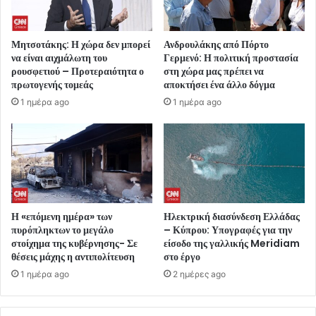
Μητσοτάκης: Η χώρα δεν μπορεί
Ανδρουλάκης από Πόρτο
να είναι αιχμάλωτη του
Γερμενό: Η πολιτική προστασία
ρουσφετιού – Προτεραιότητα ο
στη χώρα μας πρέπει να
πρωτογενής τομεάς
αποκτήσει ένα άλλο δόγμα
1 ημέρα ago
1 ημέρα ago
Η «επόμενη ημέρα» των
Ηλεκτρική διασύνδεση Ελλάδας
πυρόπληκτων το μεγάλο
– Κύπρου: Υπογραφές για την
στοίχημα της κυβέρνησης- Σε
είσοδο της γαλλικής Meridiam
θέσεις μάχης η αντιπολίτευση
στο έργο
1 ημέρα ago
2 ημέρες ago