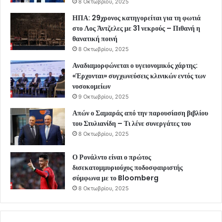
8 Οκτωβρίου, 2025
ΗΠΑ: 29χρονος κατηγορείται για τη φωτιά
στο Λος Άντζελες με 31 νεκρούς – Πιθανή η
θανατική ποινή
8 Οκτωβρίου, 2025
Αναδιαμορφώνεται ο υγειονομικός χάρτης:
«Έρχονται» συγχωνεύσεις κλινικών εντός των
νοσοκομείων
9 Οκτωβρίου, 2025
Απών ο Σαμαράς από την παρουσίαση βιβλίου
του Στυλιανίδη – Τι λένε συνεργάτες του
8 Οκτωβρίου, 2025
Ο Ρονάλντο είναι ο πρώτος
δισεκατομμυριούχος ποδοσφαιριστής
σύμφωνα με το Bloomberg
8 Οκτωβρίου, 2025