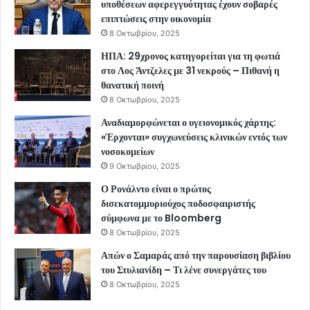
υποθέσεων αφερεγγυότητας έχουν σοβαρές
επιπτώσεις στην οικονομία
8 Οκτωβρίου, 2025
ΗΠΑ: 29χρονος κατηγορείται για τη φωτιά
στο Λος Άντζελες με 31 νεκρούς – Πιθανή η
θανατική ποινή
8 Οκτωβρίου, 2025
Αναδιαμορφώνεται ο υγειονομικός χάρτης:
«Έρχονται» συγχωνεύσεις κλινικών εντός των
νοσοκομείων
9 Οκτωβρίου, 2025
Ο Ρονάλντο είναι ο πρώτος
δισεκατομμυριούχος ποδοσφαιριστής
σύμφωνα με το Bloomberg
8 Οκτωβρίου, 2025
Απών ο Σαμαράς από την παρουσίαση βιβλίου
του Στυλιανίδη – Τι λένε συνεργάτες του
8 Οκτωβρίου, 2025