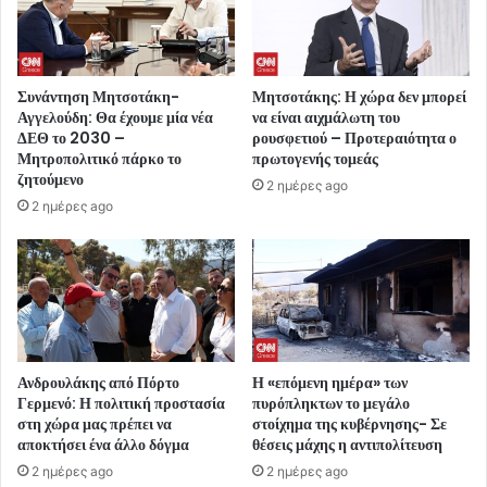
Συνάντηση Μητσοτάκη-
Μητσοτάκης: Η χώρα δεν μπορεί
Αγγελούδη: Θα έχουμε μία νέα
να είναι αιχμάλωτη του
ΔΕΘ το 2030 –
ρουσφετιού – Προτεραιότητα ο
Μητροπολιτικό πάρκο το
πρωτογενής τομεάς
ζητούμενο
2 ημέρες ago
2 ημέρες ago
Ανδρουλάκης από Πόρτο
Η «επόμενη ημέρα» των
Γερμενό: Η πολιτική προστασία
πυρόπληκτων το μεγάλο
στη χώρα μας πρέπει να
στοίχημα της κυβέρνησης- Σε
αποκτήσει ένα άλλο δόγμα
θέσεις μάχης η αντιπολίτευση
2 ημέρες ago
2 ημέρες ago