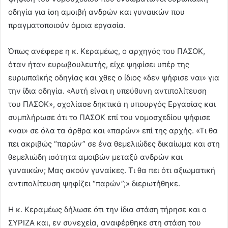
οδηγία για ίση αμοιβή ανδρών και γυναικών που
πραγματοποιούν όμοια εργασία.
Όπως ανέφερε η κ. Κεραμέως, ο αρχηγός του ΠΑΣΟΚ,
όταν ήταν ευρωβουλευτής, είχε ψηφίσει υπέρ της
ευρωπαϊκής οδηγίας και χθες ο ίδιος «δεν ψήφισε ναι» για
την ίδια οδηγία. «Αυτή είναι η υπεύθυνη αντιπολίτευση
του ΠΑΣΟΚ», σχολίασε δηκτικά η υπουργός Εργασίας και
συμπλήρωσε ότι το ΠΑΣΟΚ επί του νομοσχεδίου ψήφισε
«ναι» σε όλα τα άρθρα και «παρών» επί της αρχής. «Τι θα
πει ακριβώς “παρών” σε ένα θεμελιώδες δικαίωμα και στη
θεμελιώδη ισότητα αμοιβών μεταξύ ανδρών και
γυναικών; Μας ακούν γυναίκες. Τι θα πει ότι αξιωματική
αντιπολίτευση ψηφίζει “παρών”;» διερωτήθηκε.
Η κ. Κεραμέως δήλωσε ότι την ίδια στάση τήρησε και ο
ΣΥΡΙΖΑ και, εν συνεχεία, αναφέρθηκε στη στάση του