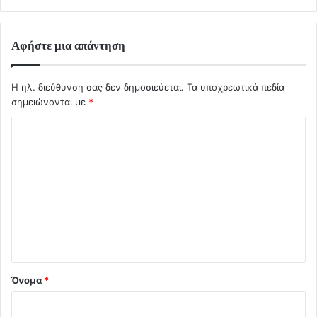
Αφήστε μια απάντηση
Η ηλ. διεύθυνση σας δεν δημοσιεύεται.
Τα υποχρεωτικά πεδία
σημειώνονται με
*
Σ
χ
ό
λ
ι
ο
*
Όνομα
*