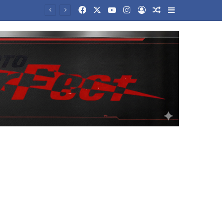
Facebook
X
YouTube
Instagram
Log In
Random Article
Sidebar
Νέα αρχεία με UFO αποχαρακτήρισε η κυβέρνηση Τραμπ – Οι ανεξήγητες θεάσεις και τα αντικείμενα