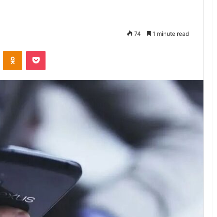
74
1 minute read
VKontakte
Odnoklassniki
Pocket