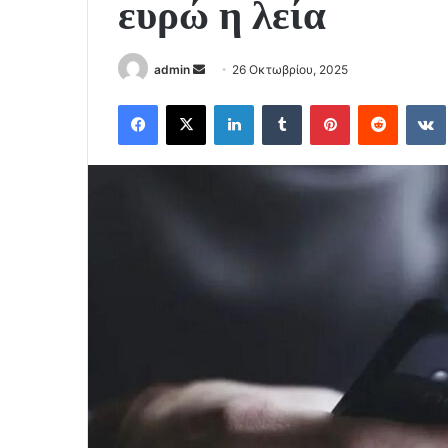
ευρώ η λεία
Send
admin
26 Οκτωβρίου, 2025
an
Facebook
X
LinkedIn
Tumblr
Pinterest
Reddit
email