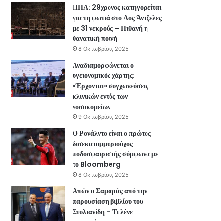
ΗΠΑ: 29χρονος κατηγορείται
για τη φωτιά στο Λος Άντζελες
με 31 νεκρούς – Πιθανή η
θανατική ποινή
8 Οκτωβρίου, 2025
Αναδιαμορφώνεται ο
υγειονομικός χάρτης:
«Έρχονται» συγχωνεύσεις
κλινικών εντός των
νοσοκομείων
9 Οκτωβρίου, 2025
Ο Ρονάλντο είναι ο πρώτος
δισεκατομμυριούχος
ποδοσφαιριστής σύμφωνα με
το Bloomberg
8 Οκτωβρίου, 2025
Απών ο Σαμαράς από την
παρουσίαση βιβλίου του
Στυλιανίδη – Τι λένε