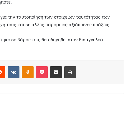
ποτε.
για την ταυτοποίηση των στοιχείων ταυτότητας των
χή τους και σε άλλες παρόμοιες αξιόποινες πράξεις.
τηκε σε βάρος του, θα οδηγηθεί στον Εισαγγελέα
erest
Reddit
VKontakte
Odnoklassniki
Pocket
Share via Email
Print