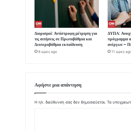
Διορισμοί: Αντίστροφη μέτρηση για
ΔΥΠΑ: Ανοιχτ
τις αιτήσεις σε Πρωτοβάθμια και
πρόγραμμα 
Δευτεροβάθμια εκπαίδευση
ανέργων – Π
8 ώρες ago
11 ώρες ag
Αφήστε μια απάντηση
Η ηλ. διεύθυνση σας δεν δημοσιεύεται.
Τα υποχρεωτ
Σ
χ
ό