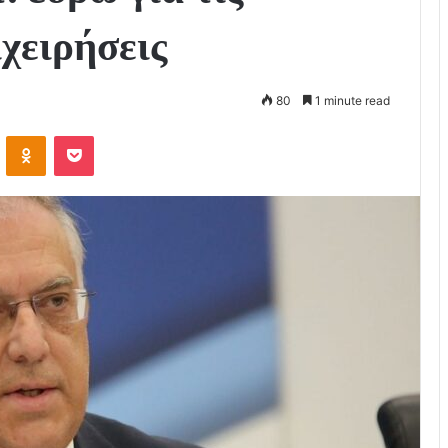
ιχειρήσεις
80
1 minute read
VKontakte
Odnoklassniki
Pocket