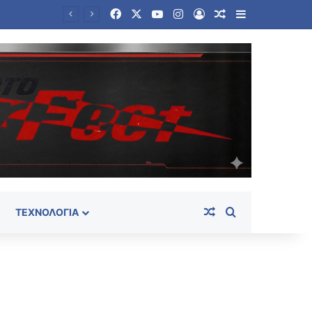
Facebook
X
YouTube
Instagram
Log In
Random Article
Sidebar
Πεζεσκιάν: Να μπει τέλος στη συνθήκη «ούτε πόλεμος ούτε ειρήνη» – «Τώρα είναι η ώρα για συμφωνία»
Random Article
Search for
ΤΕΧΝΟΛΟΓΊΑ