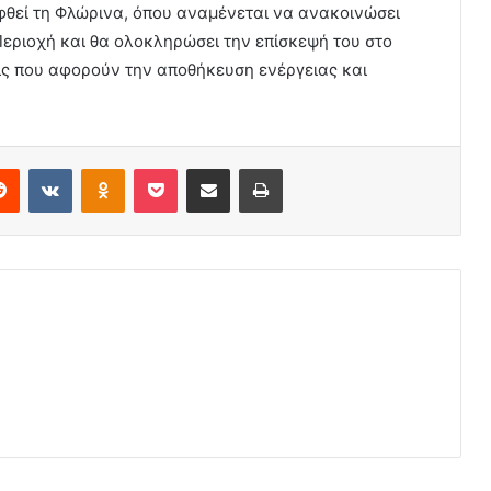
φθεί τη Φλώρινα, όπου αναμένεται να ανακοινώσει
εριοχή και θα ολοκληρώσει την επίσκεψή του στο
ις που αφορούν την αποθήκευση ενέργειας και
erest
Reddit
VKontakte
Odnoklassniki
Pocket
Share via Email
Print