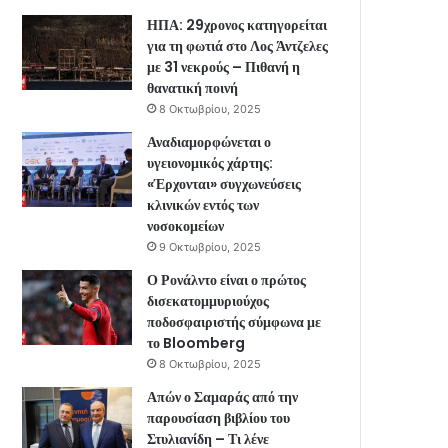
ΗΠΑ: 29χρονος κατηγορείται
για τη φωτιά στο Λος Άντζελες
με 31 νεκρούς – Πιθανή η
θανατική ποινή
8 Οκτωβρίου, 2025
Αναδιαμορφώνεται ο
υγειονομικός χάρτης:
«Έρχονται» συγχωνεύσεις
κλινικών εντός των
νοσοκομείων
9 Οκτωβρίου, 2025
Ο Ρονάλντο είναι ο πρώτος
δισεκατομμυριούχος
ποδοσφαιριστής σύμφωνα με
το Bloomberg
8 Οκτωβρίου, 2025
Απών ο Σαμαράς από την
παρουσίαση βιβλίου του
Στυλιανίδη – Τι λένε