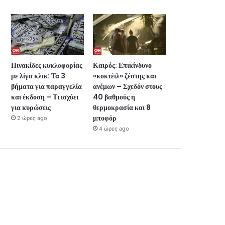
Πινακίδες κυκλοφορίας
Καιρός: Επικίνδυνο
με λίγα κλικ: Τα 3
«κοκτέιλ» ζέστης και
βήματα για παραγγελία
ανέμων – Σχεδόν στους
και έκδοση – Τι ισχύει
40 βαθμούς η
για κυρώσεις
θερμοκρασία και 8
μποφόρ
2 ώρες ago
4 ώρες ago