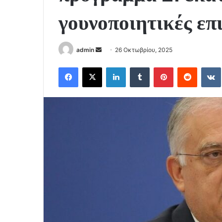
γουνοποιητικές επ
Send
admin
26 Οκτωβρίου, 2025
an
Facebook
X
LinkedIn
Tumblr
Pinterest
Reddit
email