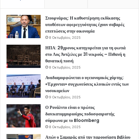
Στουρνάρας: Η καθυστέρηση εκδίκασης
υποθέσεων αφερεγγυότητας έχουν σοβαρές
επιπτώσεις στην οικονομία
8 Οκτωβρίου, 2025
ΗΠΑ: 29χρονος κατηγορείται για τη φωτιά
στο Λος Άντζελες με 31 νεκρούς – Πιθανή η
θανατική ποινή
8 Οκτωβρίου, 2025
Αναδιαμορφώνεται ο υγειονομικός χάρτης:
«Έρχονται» συγχωνεύσεις κλινικών εντός των
νοσοκομείων
9 Οκτωβρίου, 2025
Ο Ρονάλντο είναι ο πρώτος
δισεκατομμυριούχος ποδοσφαιριστής
σύμφωνα με το Bloomberg
8 Οκτωβρίου, 2025
Απών ο Σαμαράς από την παρουσίαση βιβλίου