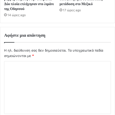
Δύο πλοία επλήγησαν στο λιμάνι
μετάδοση στο Μεξικό
της Οδησσού
17 ώρες ago
14 ώρες ago
Αφήστε μια απάντηση
Η ηλ. διεύθυνση σας δεν δημοσιεύεται.
Τα υποχρεωτικά πεδία
σημειώνονται με
*
Σ
χ
ό
λ
ι
ο
*