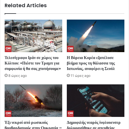
Related Articles
Τελεσίγραφο Ιράν σε χώρες του
Η Βόρεια Κορέα εξαπέλυσε
Κόλπου: «Πιέστε τον Τραμπ για
βλήμα προς τη θάλασσα της
συμφωνία ή θα σας χτυπήσουμε»
Ιαπωνίας, αναφέρει η Σεούλ
8 ώρες ago
11 ώρες ago
Έξι νεκροί από ρωσικούς
Δημοφιλής νεαρός ίνφλουενσερ
βομβαρδισμούς στην Ουκρανία –
δολοφονήθηκε σε απευθείας