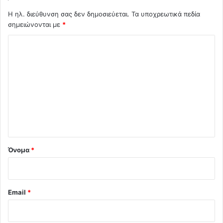
Η ηλ. διεύθυνση σας δεν δημοσιεύεται.
Τα υποχρεωτικά πεδία
σημειώνονται με
*
Σ
χ
ό
λ
ι
ο
*
Όνομα
*
Email
*