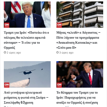
Τραμπ για Ιράν: «Πιστεύω ότι ο
Μήνας «κλειδί» ο Αύγουστος –
πόλεμος θα τελειώσει αρκετά
Πότε λήγουν τα προγράμματα
σύντομα» – Τι είπε για το
«Ανακαίνιση Κατοικίας» και
Ορμούζ
«Σπίτι μου ΙΙ»
2 ώρες ago
3 ώρες ago
Από γεννήτρια ηλεκτρικού
Το δίλημμα του Τραμπ για το
ρεύματος η φωτιά στη Σκύρο –
Ιράν: Παραχωρήσεις για να
Συνελήφθη 63χρονη
ανοίξει το Ορμούζ ή συνέχιση