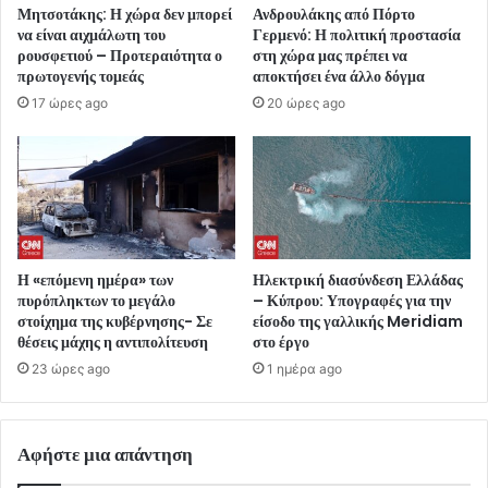
Μητσοτάκης: Η χώρα δεν μπορεί
Ανδρουλάκης από Πόρτο
να είναι αιχμάλωτη του
Γερμενό: Η πολιτική προστασία
ρουσφετιού – Προτεραιότητα ο
στη χώρα μας πρέπει να
πρωτογενής τομεάς
αποκτήσει ένα άλλο δόγμα
17 ώρες ago
20 ώρες ago
Η «επόμενη ημέρα» των
Ηλεκτρική διασύνδεση Ελλάδας
πυρόπληκτων το μεγάλο
– Κύπρου: Υπογραφές για την
στοίχημα της κυβέρνησης- Σε
είσοδο της γαλλικής Meridiam
θέσεις μάχης η αντιπολίτευση
στο έργο
23 ώρες ago
1 ημέρα ago
Αφήστε μια απάντηση