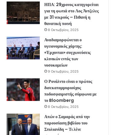
ΗΠΑ: 29χρονος κατηγορείται
για τη φωτιά στο Λος Άντζελες
με 31 νεκρούς – Πιθανή η
θανατική ποινή
8 Οκτωβρίου, 2025
Αναδιαμορφώνεται ο
υγειονομικός χάρτης:
«Έρχονται» συγχωνεύσεις
κλινικών εντός των
νοσοκομείων
9 Οκτωβρίου, 2025
Ο Ρονάλντο είναι ο πρώτος
δισεκατομμυριούχος
ποδοσφαιριστής σύμφωνα με
το Bloomberg
8 Οκτωβρίου, 2025
Απών ο Σαμαράς από την
παρουσίαση βιβλίου του
Στυλιανίδη – Τι λένε