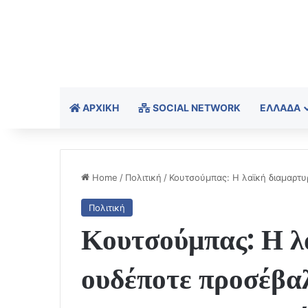
ΑΡΧΙΚΉ
SOCIAL NETWORK
ΕΛΛΆΔΑ
Home
/
Πολιτική
/
Κουτσούμπας: Η λαϊκή διαμαρτυ
Πολιτική
Κουτσούμπας: Η λ
ουδέποτε προσέβα