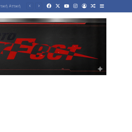
Facebook
X
YouTube
Instagram
Log In
Random Article
Sidebar
ικής Εστίας