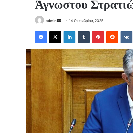
Άγνωστου Στρατι
Send
admin
14 Οκτωβρίου, 2025
an
Facebook
X
LinkedIn
Tumblr
Pinterest
Reddit
email