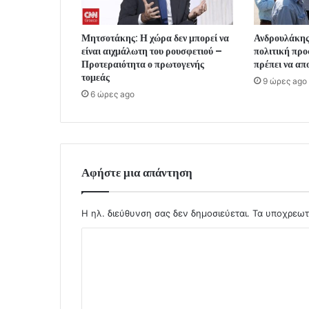
Μητσοτάκης: Η χώρα δεν μπορεί να
Ανδρουλάκης
είναι αιχμάλωτη του ρουσφετιού –
πολιτική προ
Προτεραιότητα ο πρωτογενής
πρέπει να απ
τομεάς
9 ώρες ago
6 ώρες ago
Αφήστε μια απάντηση
Η ηλ. διεύθυνση σας δεν δημοσιεύεται.
Τα υποχρεωτ
Σ
χ
ό
λ