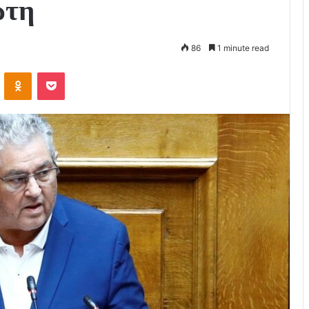
ώτη
86
1 minute read
VKontakte
Odnoklassniki
Pocket