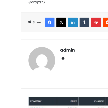
φοιτητές».
Facebook
X
LinkedIn
Tumblr
Pint
Share
admin
Website