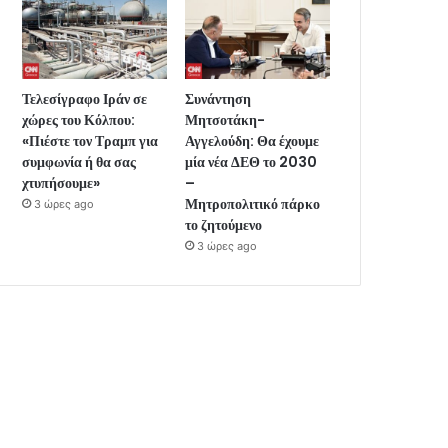
Τελεσίγραφο Ιράν σε
Συνάντηση
χώρες του Κόλπου:
Μητσοτάκη-
«Πιέστε τον Τραμπ για
Αγγελούδη: Θα έχουμε
συμφωνία ή θα σας
μία νέα ΔΕΘ το 2030
χτυπήσουμε»
–
Μητροπολιτικό πάρκο
3 ώρες ago
το ζητούμενο
3 ώρες ago