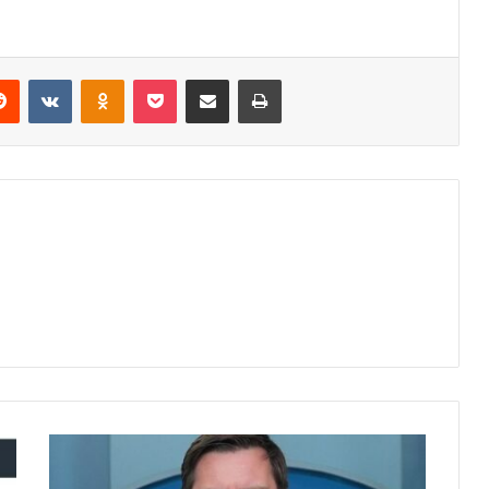
erest
Reddit
VKontakte
Odnoklassniki
Pocket
Share via Email
Print