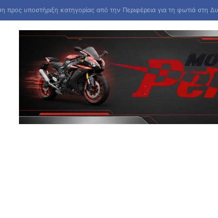
ην Παρασκευή η δεύτερη πληρωμή των δικαιούχων Λογαριασμού Αγροτ