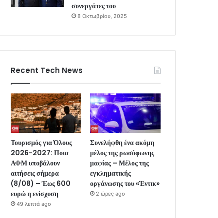
συνεργάτες του
8 Οκτωβρίου, 2025
Recent Tech News
Τουρισμός για Όλους
Συνελήφθη ένα ακόμη
2026-2027: Ποια
μέλος της ρωσόφωνης
ΑΦΜ υποβάλουν
μαφίας – Μέλος της
αιτήσεις σήμερα
εγκληματικής
(8/08) – Έως 600
οργάνωσης του «Έντικ»
ευρώ η ενίσχυση
2 ώρες ago
49 λεπτά ago