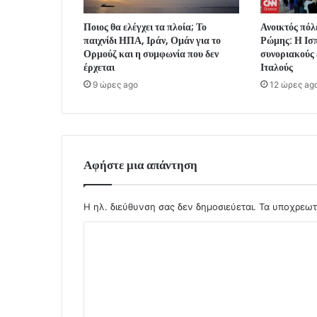
Ποιος θα ελέγχει τα πλοία; Το
Ανοικτός πό
παιχνίδι ΗΠΑ, Ιράν, Ομάν για το
Ρώμης: Η Ισπ
Ορμούζ και η συμφωνία που δεν
συνοριακούς 
έρχεται
Ιταλούς
9 ώρες ago
12 ώρες ag
Αφήστε μια απάντηση
Η ηλ. διεύθυνση σας δεν δημοσιεύεται.
Τα υποχρεωτ
Σ
χ
ό
λ
ι