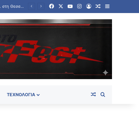
Facebook
X
YouTube
Instagram
Log In
Random Article
Sidebar
Τουρισμός για Όλους 2026-2027: Ποια ΑΦΜ υποβάλουν αιτήσεις σήμερα (8/08) – Έως 600 ευρώ η ενίσχυση
Random Article
Search for
ΤΕΧΝΟΛΟΓΊΑ