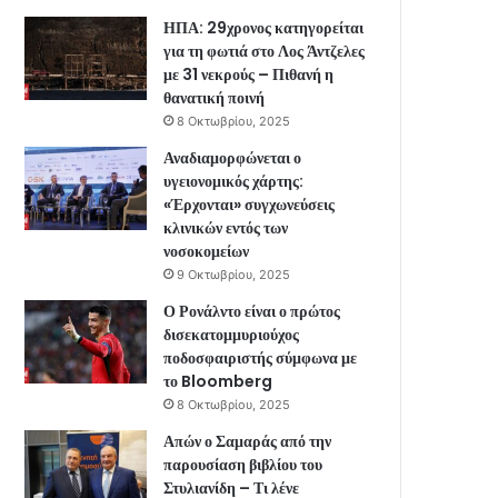
ΗΠΑ: 29χρονος κατηγορείται
για τη φωτιά στο Λος Άντζελες
με 31 νεκρούς – Πιθανή η
θανατική ποινή
8 Οκτωβρίου, 2025
Αναδιαμορφώνεται ο
υγειονομικός χάρτης:
«Έρχονται» συγχωνεύσεις
κλινικών εντός των
νοσοκομείων
9 Οκτωβρίου, 2025
Ο Ρονάλντο είναι ο πρώτος
δισεκατομμυριούχος
ποδοσφαιριστής σύμφωνα με
το Bloomberg
8 Οκτωβρίου, 2025
Απών ο Σαμαράς από την
παρουσίαση βιβλίου του
Στυλιανίδη – Τι λένε