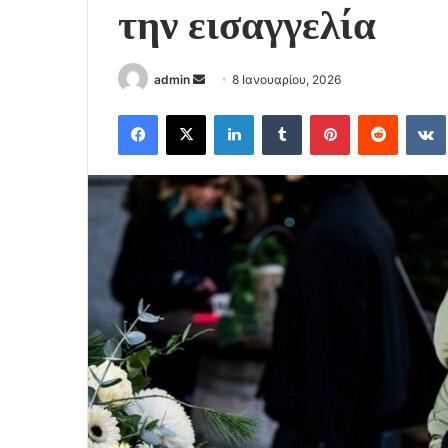
την εισαγγελία
Send
admin
8 Ιανουαρίου, 2026
an
Facebook
X
LinkedIn
Tumblr
Pinterest
Reddit
email