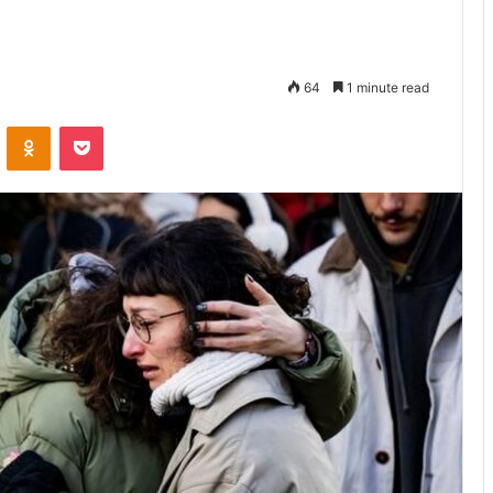
64
1 minute read
VKontakte
Odnoklassniki
Pocket