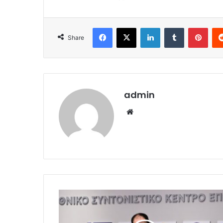
Facebook
X
LinkedIn
Tumblr
Pint
Share
admin
Website