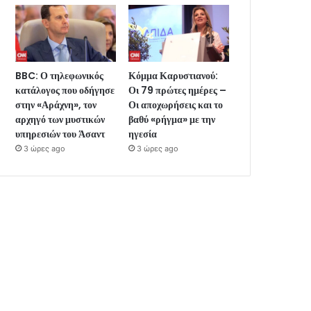
BBC: Ο τηλεφωνικός
Κόμμα Καρυστιανού:
κατάλογος που οδήγησε
Οι 79 πρώτες ημέρες –
στην «Αράχνη», τον
Οι αποχωρήσεις και το
αρχηγό των μυστικών
βαθύ «ρήγμα» με την
υπηρεσιών του Άσαντ
ηγεσία
3 ώρες ago
3 ώρες ago