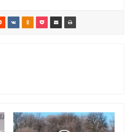
erest
Reddit
VKontakte
Odnoklassniki
Pocket
Share via Email
Print