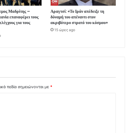
λεμος Μαδρίτης –
Αραγτσί: «Το Ιράν απέδειξε τη
ανία επαναφέρει τους
δύναμή του απέναντι στον
ελέγχους για τους
ακριβότερο στρατό του κόσμου»
15 ώρες ago
o
ικά πεδία σημειώνονται με
*