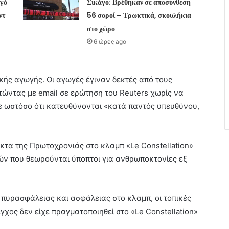
ηγό
Σικάγο: Βρέθηκαν σε αποσύνθεση
ντ
56 σοροί – Τρωκτικά, σκουλήκια
στο χώρο
6 ώρες ago
κής αγωγής. Οι αγωγές έγιναν δεκτές από τους
τώντας με email σε ερώτηση του Reuters χωρίς να
ε ωστόσο ότι κατευθύνονται «κατά παντός υπευθύνου,
κτα της Πρωτοχρονιάς στο κλαμπ «Le Constellation»
τών που θεωρούνται ύποπτοι για ανθρωποκτονίες εξ
 πυρασφάλειας και ασφάλειας στο κλαμπ, οι τοπικές
γχος δεν είχε πραγματοποιηθεί στο «Le Constellation»