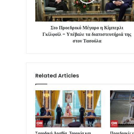
Στο Προεδρικό Μέγαρο η Κίμπερλι
Γκίλφοϊλ - Υπέβαλε τα διαπιστευτήριά της
στον Τασούλα
Related Articles
Σαουδική Αραβία, Τουρκία και
Προεδρικές ε