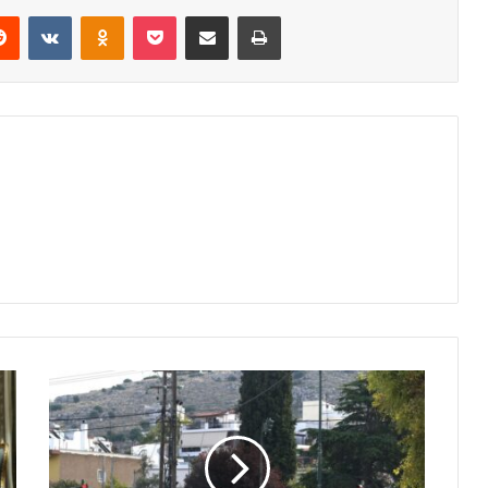
erest
Reddit
VKontakte
Odnoklassniki
Pocket
Share via Email
Print