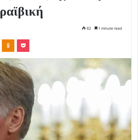
αραϊβική
62
1 minute read
VKontakte
Odnoklassniki
Pocket