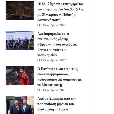
ΗΠΑ: 29χρονος κατηγορείται
για τη φωτιά στο Λος Άντζελες
με 31 νεκρούς – Πιθανή η
θανατική ποινή
8 Οκτωβρίου, 2025
Αναδιαμορφώνεται ο
υγειονομικός χάρτης:
«Έρχονται» συγχωνεύσεις
κλινικών εντός των
νοσοκομείων
9 Οκτωβρίου, 2025
Ο Ρονάλντο είναι ο πρώτος
δισεκατομμυριούχος
ποδοσφαιριστής σύμφωνα με
το Bloomberg
8 Οκτωβρίου, 2025
Απών ο Σαμαράς από την
παρουσίαση βιβλίου του
Στυλιανίδη – Τι λένε