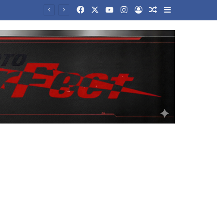
Facebook
X
YouTube
Instagram
Log In
Random Article
Sidebar
Στο «σφυρί» η μπάλα από το «Χέρι του Θεού» του Μαραντόνα – Μπορεί να ξεπεράσει τα 10 εκατ. δολάρια