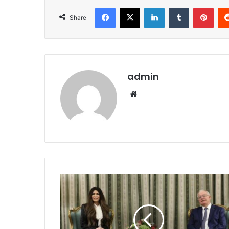
Facebook
X
LinkedIn
Tumblr
Pint
Share
admin
Website