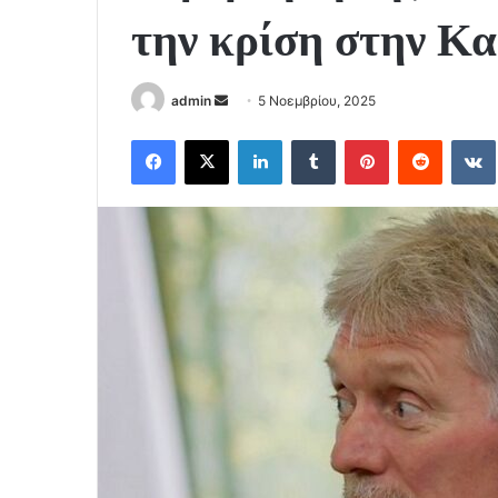
την κρίση στην Κ
Send
admin
5 Νοεμβρίου, 2025
an
Facebook
X
LinkedIn
Tumblr
Pinterest
Reddit
email