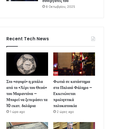
συνεργάτες του
8 Οκτωβρίου, 2025
Recent Tech News
Στο «σφυρί» η μπάλα
Φωτιά σε κατάστημα
από το «Χέρι του Θεού»
στο Παλαιό Φάληρο –
του Μαραντόνα –
Εκκενώνεται
Μπορεί να ξεπεράσει τα
προληπτικά
10 εκατ. δολάρια
πολυκατοικία
1 ώρα ago
2 ώρες ago