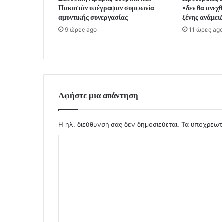
Πακιστάν υπέγραψαν συμφωνία
«δεν θα ανεχ
αμυντικής συνεργασίας
ξένης ανάμει
9 ώρες ago
11 ώρες ag
Αφήστε μια απάντηση
Η ηλ. διεύθυνση σας δεν δημοσιεύεται.
Τα υποχρεωτ
Σ
χ
ό
λ
ι
ο