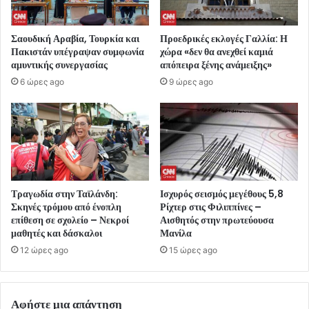
Σαουδική Αραβία, Τουρκία και
Προεδρικές εκλογές Γαλλία: Η
Πακιστάν υπέγραψαν συμφωνία
χώρα «δεν θα ανεχθεί καμιά
αμυντικής συνεργασίας
απόπειρα ξένης ανάμειξης»
6 ώρες ago
9 ώρες ago
Τραγωδία στην Ταϊλάνδη:
Ισχυρός σεισμός μεγέθους 5,8
Σκηνές τρόμου από ένοπλη
Ρίχτερ στις Φιλιππίνες –
επίθεση σε σχολείο – Νεκροί
Αισθητός στην πρωτεύουσα
μαθητές και δάσκαλοι
Μανίλα
12 ώρες ago
15 ώρες ago
Αφήστε μια απάντηση