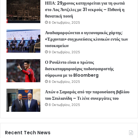
ΗΠΑ: 29χρονος κατηγορείται για τη φωτιά
στο Λος Άντζελες με 31 νεκρούς – Πιθανή η
θανατική ποινή
8 Οκτωβρίου, 2025
Αναδιαμορφώνεται ο υγειονομικός χάρτης:
«Έρχονται» συγχωνεύσεις κλινικών εντός των
νοσοκομείων
9 Οκτωβρίου, 2025
Ο Ρονάλντο είναι ο πρώτος
δισεκατομμυριούχος ποδοσφαιριστής
σύμφωνα με το Bloomberg
8 Οκτωβρίου, 2025
Απών ο Σαμαράς από την παρουσίαση βιβλίου
του Στυλιανίδη – Τι λένε συνεργάτες του
8 Οκτωβρίου, 2025
Recent Tech News