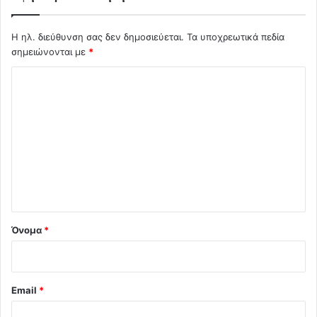
Η ηλ. διεύθυνση σας δεν δημοσιεύεται.
Τα υποχρεωτικά πεδία
σημειώνονται με
*
Σ
χ
ό
λ
ι
ο
*
Όνομα
*
Email
*