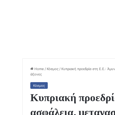
Home
/
Κόσμος
/
Κυπριακή προεδρία στη Ε.Ε.: Άμυ
άξονες
Κόσμος
Κυπριακή προεδρία
ασφάλεια, μετανασ