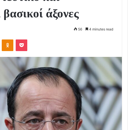
 βασικοί άξονες
56
4 minutes read
VKontakte
Odnoklassniki
Pocket