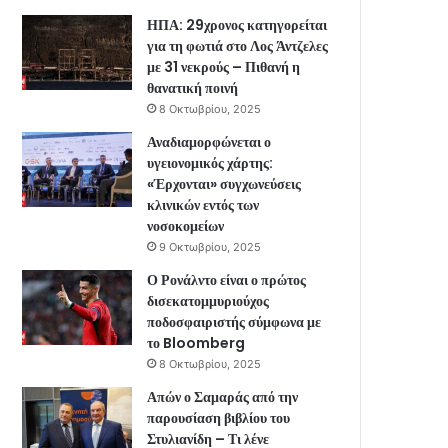
ΗΠΑ: 29χρονος κατηγορείται
για τη φωτιά στο Λος Άντζελες
με 31 νεκρούς – Πιθανή η
θανατική ποινή
8 Οκτωβρίου, 2025
Αναδιαμορφώνεται ο
υγειονομικός χάρτης:
«Έρχονται» συγχωνεύσεις
κλινικών εντός των
νοσοκομείων
9 Οκτωβρίου, 2025
Ο Ρονάλντο είναι ο πρώτος
δισεκατομμυριούχος
ποδοσφαιριστής σύμφωνα με
το Bloomberg
8 Οκτωβρίου, 2025
Απών ο Σαμαράς από την
παρουσίαση βιβλίου του
Στυλιανίδη – Τι λένε