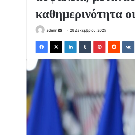
καθημερινότητα οι
Send
admin
28 Δεκεμβρίου, 2025
an
Facebook
X
LinkedIn
Tumblr
Pinterest
Reddit
email