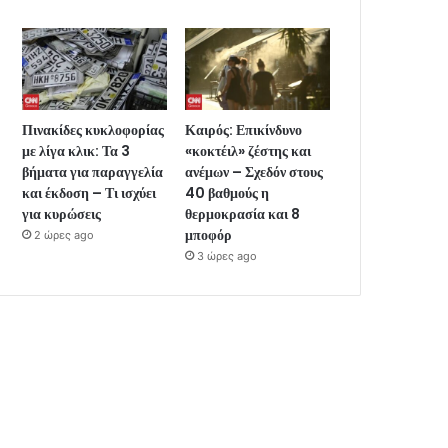
Πινακίδες κυκλοφορίας
Καιρός: Επικίνδυνο
με λίγα κλικ: Τα 3
«κοκτέιλ» ζέστης και
βήματα για παραγγελία
ανέμων – Σχεδόν στους
και έκδοση – Τι ισχύει
40 βαθμούς η
για κυρώσεις
θερμοκρασία και 8
μποφόρ
2 ώρες ago
3 ώρες ago