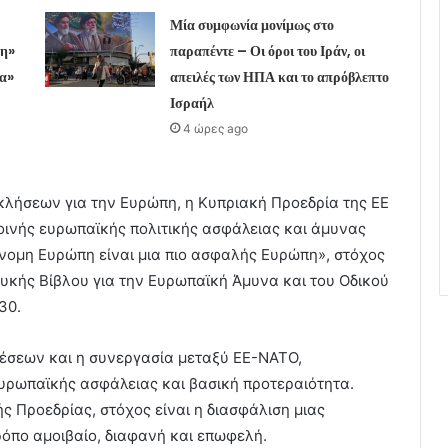
Μία συμφωνία μονίμως στο
νη»
παραπέντε – Οι όροι του Ιράν, οι
ία»
απειλές των ΗΠΑ και το απρόβλεπτο
Ισραήλ
4 ώρες ago
κλήσεων για την Ευρώπη, η Κυπριακή Προεδρία της ΕΕ
οινής ευρωπαϊκής πολιτικής ασφάλειας και άμυνας
νομη Ευρώπη είναι μια πιο ασφαλής Ευρώπη», στόχος
ευκής Βίβλου για την Ευρωπαϊκή Άμυνα και του Οδικού
30.
έσεων και η συνεργασία μεταξύ ΕΕ-ΝΑΤΟ,
ευρωπαϊκής ασφάλειας και βασική προτεραιότητα.
ς Προεδρίας, στόχος είναι η διασφάλιση μιας
ρόπο αμοιβαίο, διαφανή και επωφελή.