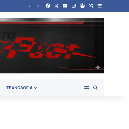
Facebook
X
YouTube
Instagram
Log In
Random Article
Sidebar
Πεζεσκιάν: Να μπει τέλος στη συνθήκη «ούτε πόλεμος ούτε ειρήνη» – «Τώρα είναι η ώρα για συμφωνία»
Random Article
Search for
ΤΕΧΝΟΛΟΓΊΑ