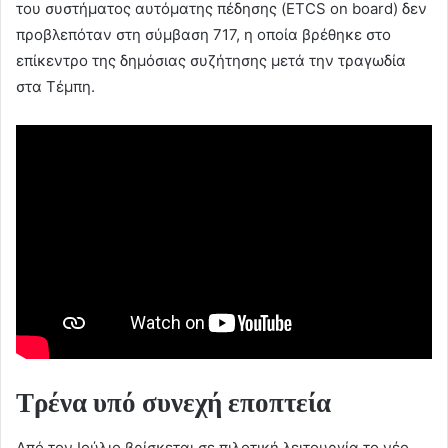
του συστήματος αυτόματης πέδησης (ETCS on board) δεν
προβλεπόταν στη σύμβαση 717, η οποία βρέθηκε στο
επίκεντρο της δημόσιας συζήτησης μετά την τραγωδία
στα Τέμπη.
Τρένα υπό συνεχή εποπτεία
Από τον Ιούλιο βρίσκεται σε πιλοτική λειτουργία το νέο