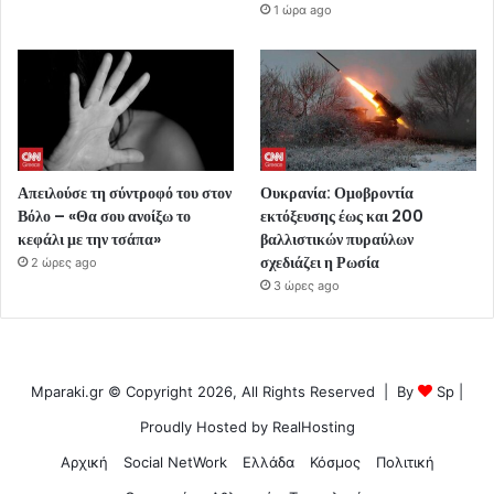
1 ώρα ago
Απειλούσε τη σύντροφό του στον
Ουκρανία: Ομοβροντία
Βόλο – «Θα σου ανοίξω το
εκτόξευσης έως και 200
κεφάλι με την τσάπα»
βαλλιστικών πυραύλων
σχεδιάζει η Ρωσία
2 ώρες ago
3 ώρες ago
Mparaki.gr © Copyright 2026, All Rights Reserved | By
Sp
|
Proudly Hosted by
RealHosting
Αρχική
Social NetWork
Ελλάδα
Κόσμος
Πολιτική