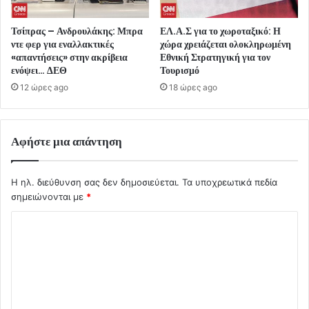
Τσίπρας – Ανδρουλάκης: Μπρα
ΕΛ.Α.Σ για το χωροταξικό: Η
ντε φερ για εναλλακτικές
χώρα χρειάζεται ολοκληρωμένη
«απαντήσεις» στην ακρίβεια
Εθνική Στρατηγική για τον
ενόψει… ΔΕΘ
Τουρισμό
12 ώρες ago
18 ώρες ago
Αφήστε μια απάντηση
Η ηλ. διεύθυνση σας δεν δημοσιεύεται.
Τα υποχρεωτικά πεδία
σημειώνονται με
*
Σ
χ
ό
λ
ι