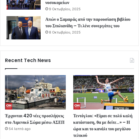
νοσοκομείων
9 Οκτωβρίου, 2025
Απών ο Σαμαράς από την παρουσίαση βιβλίου
του Στυλιανίδη – Τι λένε συνεργάτες του
8 Οκτωβρίου, 2025
Recent Tech News
Έρχονται 420 νέες προσλήψεις
Τεντόγλου: «Είμαι σε πολύ καλή
στο Λιμενικό Σώμα μέσω ΑΣΕΠ
κατάσταση, θα με δείτε…» – Η
ώρα και το κανάλι του μεγάλου
54 λεπτά ago
τελικού