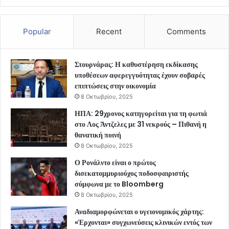
Popular
Recent
Comments
Στουρνάρας: Η καθυστέρηση εκδίκασης
υποθέσεων αφερεγγυότητας έχουν σοβαρές
επιπτώσεις στην οικονομία
8 Οκτωβρίου, 2025
ΗΠΑ: 29χρονος κατηγορείται για τη φωτιά
στο Λος Άντζελες με 31 νεκρούς – Πιθανή η
θανατική ποινή
8 Οκτωβρίου, 2025
Ο Ρονάλντο είναι ο πρώτος
δισεκατομμυριούχος ποδοσφαιριστής
σύμφωνα με το Bloomberg
8 Οκτωβρίου, 2025
Αναδιαμορφώνεται ο υγειονομικός χάρτης:
«Έρχονται» συγχωνεύσεις κλινικών εντός των