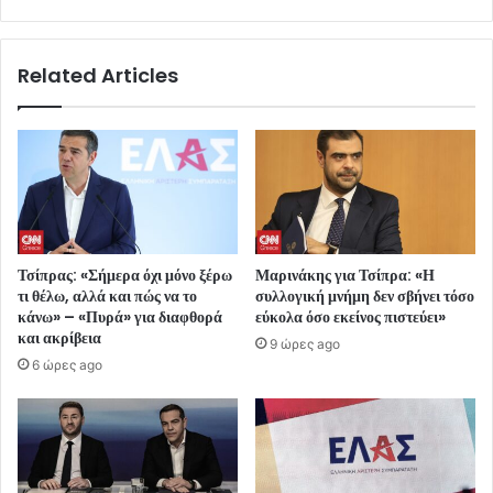
Related Articles
Τσίπρας: «Σήμερα όχι μόνο ξέρω
Μαρινάκης για Τσίπρα: «Η
τι θέλω, αλλά και πώς να το
συλλογική μνήμη δεν σβήνει τόσο
κάνω» – «Πυρά» για διαφθορά
εύκολα όσο εκείνος πιστεύει»
και ακρίβεια
9 ώρες ago
6 ώρες ago