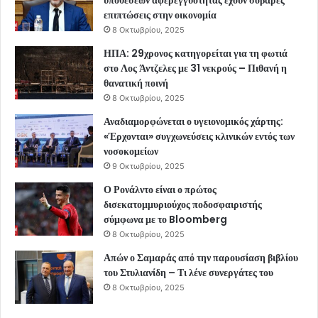
υποθέσεων αφερεγγυότητας έχουν σοβαρές
επιπτώσεις στην οικονομία
8 Οκτωβρίου, 2025
ΗΠΑ: 29χρονος κατηγορείται για τη φωτιά
στο Λος Άντζελες με 31 νεκρούς – Πιθανή η
θανατική ποινή
8 Οκτωβρίου, 2025
Αναδιαμορφώνεται ο υγειονομικός χάρτης:
«Έρχονται» συγχωνεύσεις κλινικών εντός των
νοσοκομείων
9 Οκτωβρίου, 2025
Ο Ρονάλντο είναι ο πρώτος
δισεκατομμυριούχος ποδοσφαιριστής
σύμφωνα με το Bloomberg
8 Οκτωβρίου, 2025
Απών ο Σαμαράς από την παρουσίαση βιβλίου
του Στυλιανίδη – Τι λένε συνεργάτες του
8 Οκτωβρίου, 2025