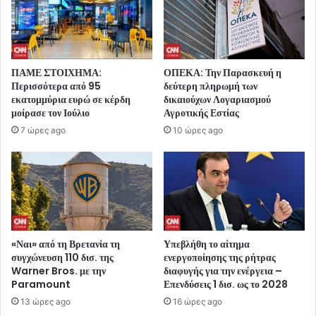
ΠΑΜΕ ΣΤΟΙΧΗΜΑ:
ΟΠΕΚΑ: Την Παρασκευή η
Περισσότερα από 95
δεύτερη πληρωμή των
εκατομμύρια ευρώ σε κέρδη
δικαιούχων Λογαριασμού
μοίρασε τον Ιούλιο
Αγροτικής Εστίας
7 ώρες ago
10 ώρες ago
«Ναι» από τη Βρετανία τη
Υπεβλήθη το αίτημα
συγχώνευση 110 δισ. της
ενεργοποίησης της ρήτρας
Warner Bros. με την
διαφυγής για την ενέργεια –
Paramount
Επενδύσεις 1 δισ. ως το 2028
13 ώρες ago
16 ώρες ago