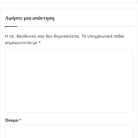
Αφήστε μια απάντηση
Η ηλ. διεύθυνση σας δεν δημοσιεύεται.
Τα υποχρεωτικά πεδία
σημειώνονται με
*
Σ
χ
ό
λ
ι
ο
*
Όνομα
*