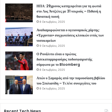
ΗΠΑ: 29χρονος κατηγορείται για τη φωτιά
στο Λος Άντζελες με 31 νεκρούς – Πιθανή η
θανατική ποινή
8 Οκτωβρίου, 2025
Αναδιαμορφώνεται ο υγειονομικός χάρτης:
«Έρχονται» συγχωνεύσεις κλινικών εντός των
νοσοκομείων
9 Οκτωβρίου, 2025
Ο Ρονάλντο είναι ο πρώτος
δισεκατομμυριούχος ποδοσφαιριστής
σύμφωνα με το Bloomberg
8 Οκτωβρίου, 2025
Απών ο Σαμαράς από την παρουσίαση βιβλίου
του Στυλιανίδη – Τι λένε συνεργάτες του
8 Οκτωβρίου, 2025
Recent Tech News