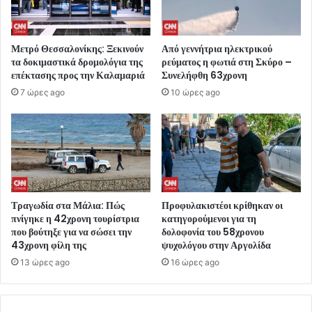
Μετρό Θεσσαλονίκης: Ξεκινούν
Από γεννήτρια ηλεκτρικού
τα δοκιμαστικά δρομολόγια της
ρεύματος η φωτιά στη Σκύρο –
επέκτασης προς την Καλαμαριά
Συνελήφθη 63χρονη
7 ώρες ago
10 ώρες ago
Τραγωδία στα Μάλια: Πώς
Προφυλακιστέοι κρίθηκαν οι
πνίγηκε η 42χρονη τουρίστρια
κατηγορούμενοι για τη
που βούτηξε για να σώσει την
δολοφονία του 58χρονου
43χρονη φίλη της
ψυχολόγου στην Αργολίδα
13 ώρες ago
16 ώρες ago