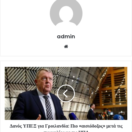
admin
Website
Δανός ΥΠΕΞ για Γροιλανδία: Πιο «αισιόδοξος» μετά τις