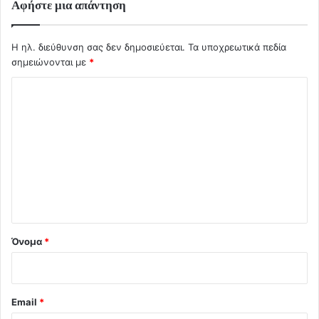
Αφήστε μια απάντηση
Η ηλ. διεύθυνση σας δεν δημοσιεύεται.
Τα υποχρεωτικά πεδία
σημειώνονται με
*
Σ
χ
ό
λ
ι
ο
*
Όνομα
*
Email
*