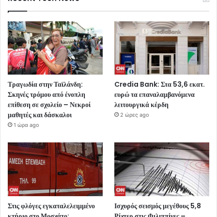
Τραγωδία στην Ταϊλάνδη:
Credia Bank: Στα 53,6 εκατ.
Σκηνές τρόμου από ένοπλη
ευρώ τα επαναλαμβανόμενα
επίθεση σε σχολείο – Νεκροί
λειτουργικά κέρδη
μαθητές και δάσκαλοι
2 ώρες ago
1 ώρα ago
Στις φλόγες εγκαταλελειμμένο
Ισχυρός σεισμός μεγέθους 5,8
κτήριο στο Μοσχάτο:
Ρίχτερ στις Φιλιππίνες –