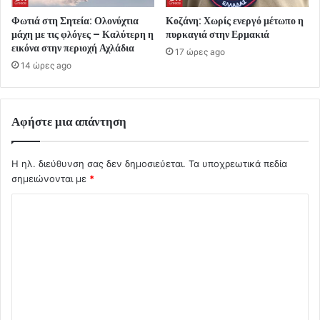
Φωτιά στη Σητεία: Ολονύχτια
Κοζάνη: Χωρίς ενεργό μέτωπο η
μάχη με τις φλόγες – Καλύτερη η
πυρκαγιά στην Ερμακιά
εικόνα στην περιοχή Αχλάδια
17 ώρες ago
14 ώρες ago
Αφήστε μια απάντηση
Η ηλ. διεύθυνση σας δεν δημοσιεύεται.
Τα υποχρεωτικά πεδία
σημειώνονται με
*
Σ
χ
ό
λ
ι
ο