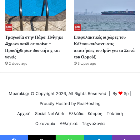
Τραγωδία στην Πάρο: Πνίγηκε
Επιφυλακτικές οι χώρες του
4χρονο παιδί σε πισίνα –
Κόλπου απέναντι στις
Προσήχθησαν ιδιοκτήτης και
απαιτήσεις του Ιράν για τα Στενά
γονείς
του Ορμούζ
2 ώρες ago
3 ώρες ago
Mparaki.gr © Copyright 2026, All Rights Reserved | By
Sp
|
Proudly Hosted by
RealHosting
Αρχική
Social NetWork
Ελλάδα
Κόσμος
Πολιτική
Οικονομία
Αθλητικά
Τεχνολογία