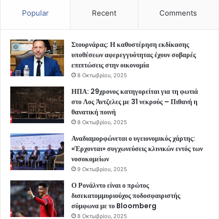
Popular
Recent
Comments
Στουρνάρας: Η καθυστέρηση εκδίκασης
υποθέσεων αφερεγγυότητας έχουν σοβαρές
επιπτώσεις στην οικονομία
8 Οκτωβρίου, 2025
ΗΠΑ: 29χρονος κατηγορείται για τη φωτιά
στο Λος Άντζελες με 31 νεκρούς – Πιθανή η
θανατική ποινή
8 Οκτωβρίου, 2025
Αναδιαμορφώνεται ο υγειονομικός χάρτης:
«Έρχονται» συγχωνεύσεις κλινικών εντός των
νοσοκομείων
9 Οκτωβρίου, 2025
Ο Ρονάλντο είναι ο πρώτος
δισεκατομμυριούχος ποδοσφαιριστής
σύμφωνα με το Bloomberg
8 Οκτωβρίου, 2025