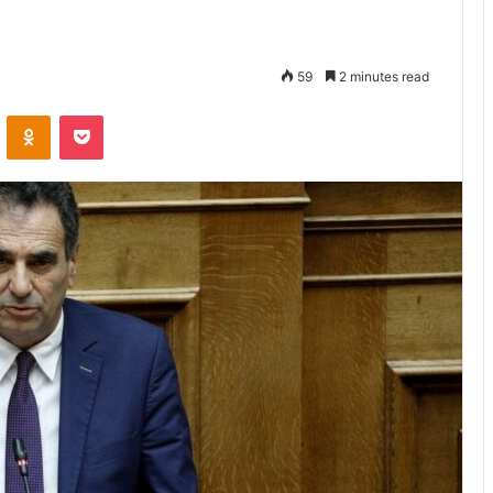
59
2 minutes read
VKontakte
Odnoklassniki
Pocket