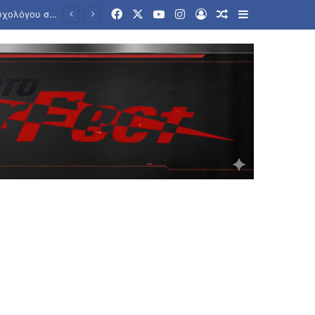
Facebook
X
YouTube
Instagram
Log In
Random Article
Sidebar
Προφυλακιστέοι κρίθηκαν οι κατηγορούμενοι για τη δολοφονία του 58χρονου ψυχολόγου στην Αργολίδα