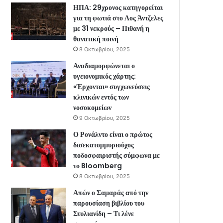
ΗΠΑ: 29χρονος κατηγορείται
για τη φωτιά στο Λος Άντζελες
με 31 νεκρούς – Πιθανή η
θανατική ποινή
8 Οκτωβρίου, 2025
Αναδιαμορφώνεται ο
υγειονομικός χάρτης:
«Έρχονται» συγχωνεύσεις
κλινικών εντός των
νοσοκομείων
9 Οκτωβρίου, 2025
Ο Ρονάλντο είναι ο πρώτος
δισεκατομμυριούχος
ποδοσφαιριστής σύμφωνα με
το Bloomberg
8 Οκτωβρίου, 2025
Απών ο Σαμαράς από την
παρουσίαση βιβλίου του
Στυλιανίδη – Τι λένε