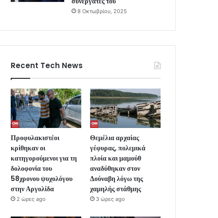
συνεργάτες του
8 Οκτωβρίου, 2025
Recent Tech News
Προφυλακιστέοι
Θεμέλια αρχαίας
κρίθηκαν οι
γέφυρας, πολεμικά
κατηγορούμενοι για τη
πλοία και μαμούθ
δολοφονία του
αναδύθηκαν στον
58χρονου ψυχολόγου
Δούναβη λόγω της
στην Αργολίδα
χαμηλής στάθμης
2 ώρες ago
3 ώρες ago