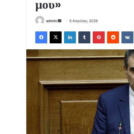
μου»
Send
admin
6 Απριλίου, 2026
an
Facebook
X
LinkedIn
Tumblr
Pinterest
Reddit
email