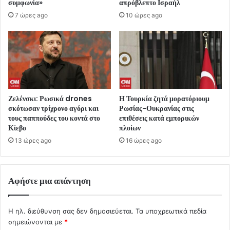
συμφωνία»
απρόβλεπτο Ισραήλ
7 ώρες ago
10 ώρες ago
Ζελένσκι: Ρωσικά drones
Η Τουρκία ζητά μορατόριουμ
σκότωσαν τρίχρονο αγόρι και
Ρωσίας-Ουκρανίας στις
τους παππούδες του κοντά στο
επιθέσεις κατά εμπορικών
Κίεβο
πλοίων
13 ώρες ago
16 ώρες ago
Αφήστε μια απάντηση
Η ηλ. διεύθυνση σας δεν δημοσιεύεται.
Τα υποχρεωτικά πεδία
σημειώνονται με
*