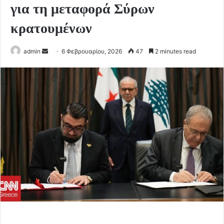
για τη μεταφορά Σύρων
κρατουμένων
Send
admin
6 Φεβρουαρίου, 2026
47
2 minutes read
an
email