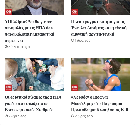
ΥΠΕΞ Ιράν: Δεν θα γίνουν
Η νέα πραγματικότητα για τις
συνομιλίες με τις ΗΠΑ όσο
Ένοπλες Δυνάμεις και η εθνική
παραβιάζεται η μεταβατική
αμυντική αρχιτεκτονική
συμφωνία
1 ώρα ago
59 λεπτά ago
Οι οριστικοί πίνακες της ΔΥΠΑ
«Χρυσός» ο Ιάσωνας
για δωρεάν φιλοξενία σε
Μουσελίμης στο Παγκόσμιο
Βρεφονηπιακούς Σταθμούς
Πρωτάθλημα Κωπηλασίας Κ19
2 ώρες ago
2 ώρες ago