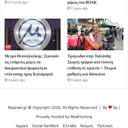
μήκος του ΒΟΑΚ
51 λεπτά ago
2 ώρες ago
Μετρό Θεσσαλονίκης: Ξεκινούν
Τραγωδία στην Ταϊλάνδη:
τις επόμενες μέρες τα
Σκηνές τρόμου από ένοπλη
δοκιμαστικά δρομολόγια
επίθεση σε σχολείο – Νεκροί
επέκτασης προς Καλαμαριά
μαθητές και δάσκαλοι
3 ώρες ago
4 ώρες ago
Mparaki.gr © Copyright 2026, All Rights Reserved | By
Sp
|
Proudly Hosted by
RealHosting
Αρχική
Social NetWork
Ελλάδα
Κόσμος
Πολιτική