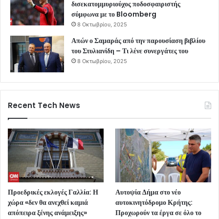
δισεκατομμυριούχος ποδοσφαιριστής
σύμφωνα με το Bloomberg
8 Οκτωβρίου, 2025
Απών ο Σαμαράς από την παρουσίαση βιβλίου
του Στυλιανίδη – Τι λένε συνεργάτες του
8 Οκτωβρίου, 2025
Recent Tech News
Προεδρικές εκλογές Γαλλία: Η
Αυτοψία Δήμα στο νέο
χώρα «δεν θα ανεχθεί καμιά
αυτοκινητόδρομο Κρήτης:
απόπειρα ξένης ανάμειξης»
Προχωρούν τα έργα σε όλο το