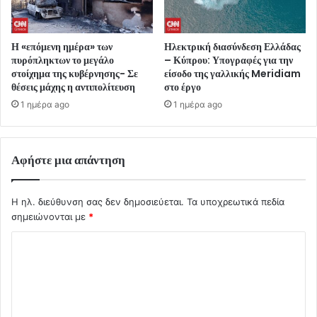
Η «επόμενη ημέρα» των
Ηλεκτρική διασύνδεση Ελλάδας
πυρόπληκτων το μεγάλο
– Κύπρου: Υπογραφές για την
στοίχημα της κυβέρνησης- Σε
είσοδο της γαλλικής Meridiam
θέσεις μάχης η αντιπολίτευση
στο έργο
1 ημέρα ago
1 ημέρα ago
Αφήστε μια απάντηση
Η ηλ. διεύθυνση σας δεν δημοσιεύεται.
Τα υποχρεωτικά πεδία
σημειώνονται με
*
Σ
χ
ό
λ