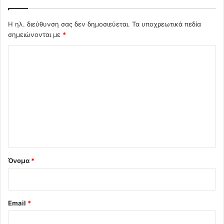
Η ηλ. διεύθυνση σας δεν δημοσιεύεται.
Τα υποχρεωτικά πεδία
σημειώνονται με
*
Σ
χ
ό
λ
ι
ο
*
Όνομα
*
Email
*