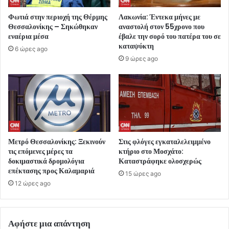
Φωτιά στην περιοχή της Θέρμης
Λακωνία: Έντεκα μήνες με
Θεσσαλονίκης – Σηκώθηκαν
αναστολή στον 55χρονο που
εναέρια μέσα
έβαλε την σορό του πατέρα του σε
καταψύκτη
6 ώρες ago
9 ώρες ago
Μετρό Θεσσαλονίκης: Ξεκινούν
Στις φλόγες εγκαταλελειμμένο
τις επόμενες μέρες τα
κτήριο στο Μοσχάτο:
δοκιμαστικά δρομολόγια
Καταστράφηκε ολοσχερώς
επέκτασης προς Καλαμαριά
15 ώρες ago
12 ώρες ago
Αφήστε μια απάντηση