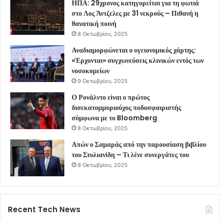
ΗΠΑ: 29χρονος κατηγορείται για τη φωτιά
στο Λος Άντζελες με 31 νεκρούς – Πιθανή η
θανατική ποινή
8 Οκτωβρίου, 2025
Αναδιαμορφώνεται ο υγειονομικός χάρτης:
«Έρχονται» συγχωνεύσεις κλινικών εντός των
νοσοκομείων
9 Οκτωβρίου, 2025
Ο Ρονάλντο είναι ο πρώτος
δισεκατομμυριούχος ποδοσφαιριστής
σύμφωνα με το Bloomberg
8 Οκτωβρίου, 2025
Απών ο Σαμαράς από την παρουσίαση βιβλίου
του Στυλιανίδη – Τι λένε συνεργάτες του
8 Οκτωβρίου, 2025
Recent Tech News