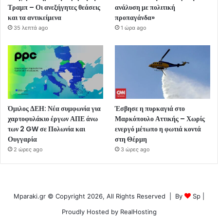
Τραμπ – Οι ανεξήγητες θεάσεις
ανάλυση με πολιτική
και τα αντικείμενα
προπαγάνδα»
35 λεπτά ago
1 ώρα ago
Όμιλος ΔΕΗ: Νέα συμφωνία για
Έσβησε η πυρκαγιά στο
χαρτοφυλάκιο έργων ΑΠΕ άνω
Μαρκόπουλο Αττικής – Χωρίς
των 2 GW σε Πολωνία και
ενεργό μέτωπο η φωτιά κοντά
Ουγγαρία
στη Θέρμη
2 ώρες ago
3 ώρες ago
Mparaki.gr © Copyright 2026, All Rights Reserved | By
Sp
|
Proudly Hosted by
RealHosting