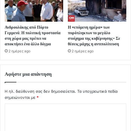
Ανδρουλάκης από Πόρτο
Η «επόμενη ημέρα» των
Γερμενό: Η πολιτική προστασία
πυρόπληκτων το μεγάλο
στη χώρα μας πρέπει να
στοίχημα της κυβέρνησης- Σε
αποκτήσει ένα άλλο δόγμα
θέσεις μάχης η αντιπολίτευση
2 ημέρες ago
2 ημέρες ago
Αφήστε μια απάντηση
Η ηλ. διεύθυνση σας δεν δημοσιεύεται.
Τα υποχρεωτικά πεδία
σημειώνονται με
*
Σ
χ
ό