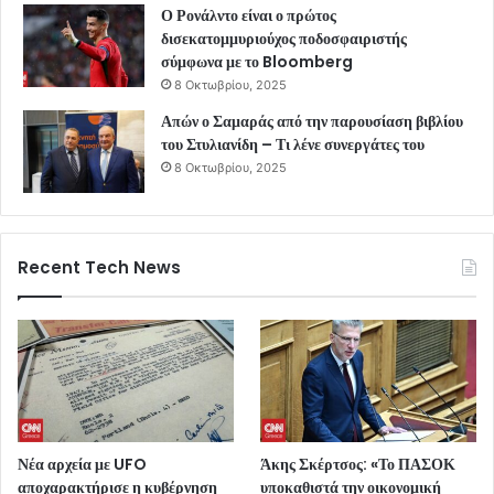
Ο Ρονάλντο είναι ο πρώτος
δισεκατομμυριούχος ποδοσφαιριστής
σύμφωνα με το Bloomberg
8 Οκτωβρίου, 2025
Απών ο Σαμαράς από την παρουσίαση βιβλίου
του Στυλιανίδη – Τι λένε συνεργάτες του
8 Οκτωβρίου, 2025
Recent Tech News
Νέα αρχεία με UFO
Άκης Σκέρτσος: «Το ΠΑΣΟΚ
αποχαρακτήρισε η κυβέρνηση
υποκαθιστά την οικονομική