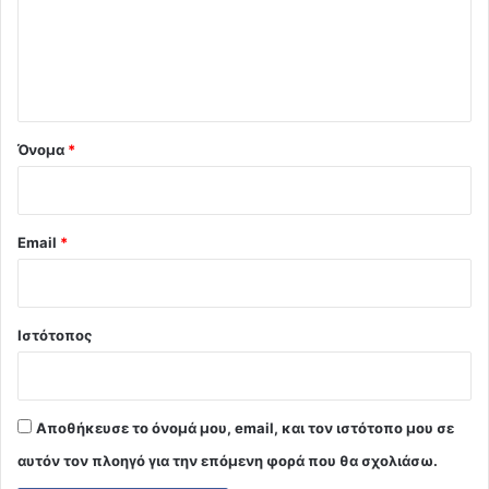
λ
ι
ο
*
Όνομα
*
Email
*
Ιστότοπος
Αποθήκευσε το όνομά μου, email, και τον ιστότοπο μου σε
αυτόν τον πλοηγό για την επόμενη φορά που θα σχολιάσω.