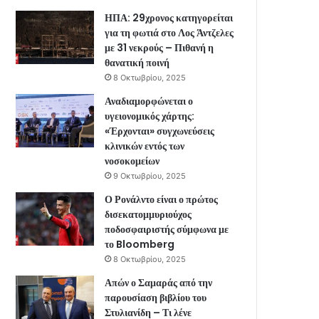
ΗΠΑ: 29χρονος κατηγορείται
για τη φωτιά στο Λος Άντζελες
με 31 νεκρούς – Πιθανή η
θανατική ποινή
8 Οκτωβρίου, 2025
Αναδιαμορφώνεται ο
υγειονομικός χάρτης:
«Έρχονται» συγχωνεύσεις
κλινικών εντός των
νοσοκομείων
9 Οκτωβρίου, 2025
Ο Ρονάλντο είναι ο πρώτος
δισεκατομμυριούχος
ποδοσφαιριστής σύμφωνα με
το Bloomberg
8 Οκτωβρίου, 2025
Απών ο Σαμαράς από την
παρουσίαση βιβλίου του
Στυλιανίδη – Τι λένε