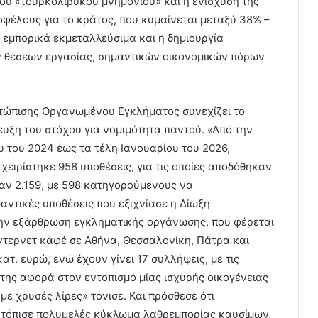
υ «τουρκολιβυκού μνημονίου» και η ενίσχυση της
οφέλους για το κράτος, που κυμαίνεται μεταξύ 38% –
 εμπορικά εκμεταλλεύσιμα και η δημιουργία
ν θέσεων εργασίας, σημαντικών οικονομικών πόρων
ετώπισης Οργανωμένου Εγκλήματος συνεχίζει το
ευξη του στόχου για νομιμότητα παντού. «Από την
ου του 2024 έως τα τέλη Ιανουαρίου του 2026,
 χειρίστηκε 958 υποθέσεις, για τις οποίες αποδόθηκαν
αν 2.159, με 598 κατηγορούμενους να
αντικές υποθέσεις που εξιχνίασε η Δίωξη
ην εξάρθρωση εγκληματικής οργάνωσης, που φέρεται
ίντερνετ καφέ σε Αθήνα, Θεσσαλονίκη, Πάτρα και
ατ. ευρώ, ενώ έχουν γίνει 17 συλλήψεις, με τις
 της αφορά στον εντοπισμό μίας ισχυρής οικογένειας
με χρυσές λίρες» τόνισε. Και πρόσθεσε ότι
εντόπισε πολυμελές κύκλωμα λαθρεμπορίας καυσίμων,