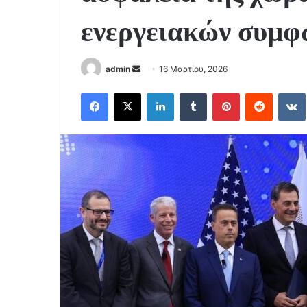
ενεργειακών συμφ
Send
admin
16 Μαρτίου, 2026
an
Facebook
X
LinkedIn
Tumblr
Pinterest
Reddit
email