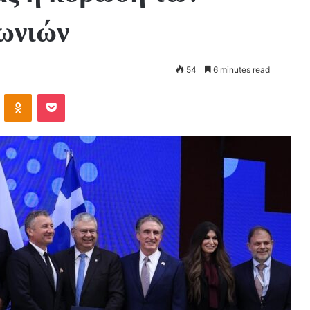
ωνιών
54
6 minutes read
VKontakte
Odnoklassniki
Pocket