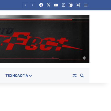
Facebook
X
YouTube
Instagram
Log In
Random Article
Sidebar
Θρίλερ σε γραφείο τελετών στο Σικάγο: Βρέθηκαν σε αποσύνθεση 56 σοροί – Τρωκτικά, σκουλήκια στο χώρο
Random Article
Search for
ΤΕΧΝΟΛΟΓΊΑ