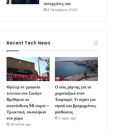
συνεργάτες του
8 Οκτωβρίου, 2025
Recent Tech News
Θρίλερ σε γραφείο
Ο νέος χάρτης για το
τελετών στο Σικάγο:
χωροταξικό στον
Βρέθηκαν σε
Τουρισμό: Τι ισχύει για
αποσύνθεση 56 σοροί –
νησιά και βραχυχρόνιες
Τρωκτικά, σκουλήκια
μισθώσεις
στο χώρο
2 ώρες ago
39 λεπτά ago