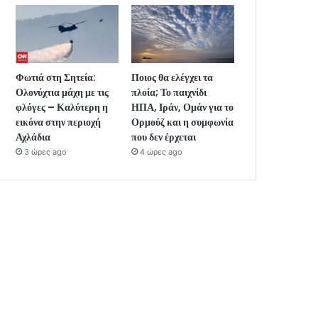
Φωτιά στη Σητεία:
Ποιος θα ελέγχει τα
Ολονύχτια μάχη με τις
πλοία; Το παιχνίδι
φλόγες – Καλύτερη η
ΗΠΑ, Ιράν, Ομάν για το
εικόνα στην περιοχή
Ορμούζ και η συμφωνία
Αχλάδια
που δεν έρχεται
3 ώρες ago
4 ώρες ago