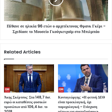
Πέθανε σε ηλικία 96 ετών ο αρχιτέκτονας Φρανκ Γκέρι -
Σχεδίασε το Μουσείο Γκούγκενχαϊμ στο Μπιλμπάο
Related Articles
Άκης Σκέρτσος: Στα 148,7 δισ.
Κοντογεώργης: «Η φετινή ΔΕΘ
ευρώ οι καταθέσεις φυσικών
είναι προεκλογική, όχι
προσώπων από 106,4 δισ. το
παροχολογική – Ενίσχυση
2018
μέτρων για συνταξιούχους»