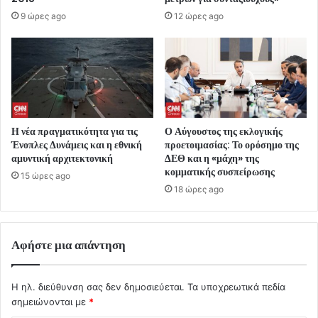
9 ώρες ago
12 ώρες ago
Η νέα πραγματικότητα για τις
Ο Αύγουστος της εκλογικής
Ένοπλες Δυνάμεις και η εθνική
προετοιμασίας: Το ορόσημο της
αμυντική αρχιτεκτονική
ΔΕΘ και η «μάχη» της
κομματικής συσπείρωσης
15 ώρες ago
18 ώρες ago
Αφήστε μια απάντηση
Η ηλ. διεύθυνση σας δεν δημοσιεύεται.
Τα υποχρεωτικά πεδία
σημειώνονται με
*