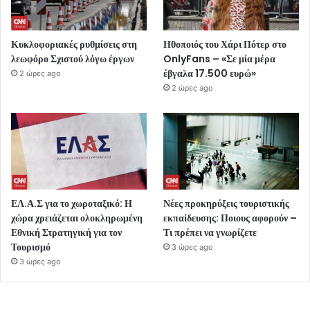
Κυκλοφοριακές ρυθμίσεις στη
Ηθοποιός του Χάρι Πότερ στο
λεωφόρο Σχιστού λόγω έργων
OnlyFans – «Σε μία μέρα
έβγαλα 17.500 ευρώ»
2 ώρες ago
2 ώρες ago
ΕΛ.Α.Σ για το χωροταξικό: Η
Νέες προκηρύξεις τουριστικής
χώρα χρειάζεται ολοκληρωμένη
εκπαίδευσης: Ποιους αφορούν –
Εθνική Στρατηγική για τον
Τι πρέπει να γνωρίζετε
Τουρισμό
3 ώρες ago
3 ώρες ago