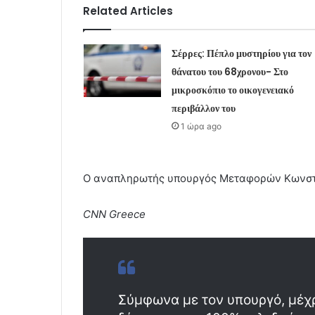
Related Articles
Σέρρες: Πέπλο μυστηρίου για τον
θάνατου του 68χρονου- Στο
μικροσκόπιο το οικογενειακό
περιβάλλον του
1 ώρα ago
Ο αναπληρωτής υπουργός Μεταφορών Κωνστ
CNN Greece
Σύμφωνα με τον υπουργό, μέχρι