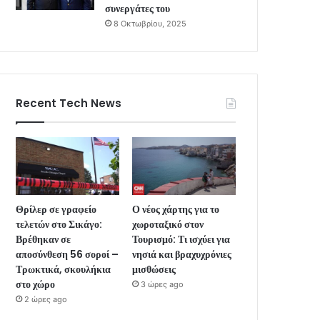
συνεργάτες του
8 Οκτωβρίου, 2025
Recent Tech News
Θρίλερ σε γραφείο
Ο νέος χάρτης για το
τελετών στο Σικάγο:
χωροταξικό στον
Βρέθηκαν σε
Τουρισμό: Τι ισχύει για
αποσύνθεση 56 σοροί –
νησιά και βραχυχρόνιες
Τρωκτικά, σκουλήκια
μισθώσεις
στο χώρο
3 ώρες ago
2 ώρες ago