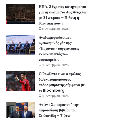
ΗΠΑ: 29χρονος κατηγορείται
για τη φωτιά στο Λος Άντζελες
με 31 νεκρούς – Πιθανή η
θανατική ποινή
8 Οκτωβρίου, 2025
Αναδιαμορφώνεται ο
υγειονομικός χάρτης:
«Έρχονται» συγχωνεύσεις
κλινικών εντός των
νοσοκομείων
9 Οκτωβρίου, 2025
Ο Ρονάλντο είναι ο πρώτος
δισεκατομμυριούχος
ποδοσφαιριστής σύμφωνα με
το Bloomberg
8 Οκτωβρίου, 2025
Απών ο Σαμαράς από την
παρουσίαση βιβλίου του
Στυλιανίδη – Τι λένε