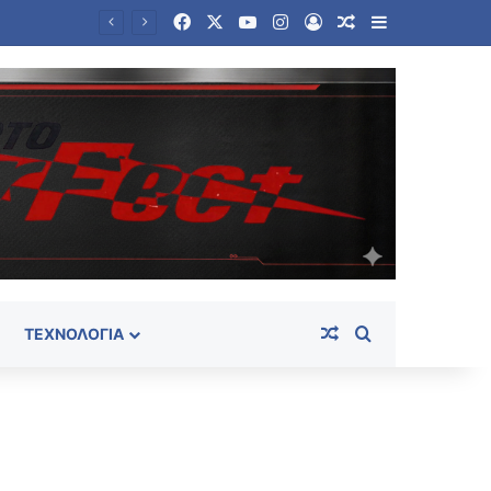
Facebook
X
YouTube
Instagram
Log In
Random Article
Sidebar
Θρίλερ σε γραφείο τελετών στο Σικάγο: Βρέθηκαν σε αποσύνθεση 56 σοροί – Τρωκτικά, σκουλήκια στο χώρο
Random Article
Search for
ΤΕΧΝΟΛΟΓΊΑ