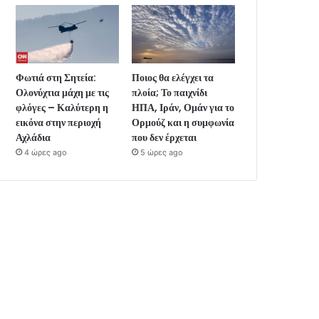
Φωτιά στη Σητεία:
Ποιος θα ελέγχει τα
Ολονύχτια μάχη με τις
πλοία; Το παιχνίδι
φλόγες – Καλύτερη η
ΗΠΑ, Ιράν, Ομάν για το
εικόνα στην περιοχή
Ορμούζ και η συμφωνία
Αχλάδια
που δεν έρχεται
4 ώρες ago
5 ώρες ago