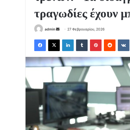
τραγωδίες έχουν μ
Send
admin
27 Φεβρουαρίου, 2026
an
Facebook
X
LinkedIn
Tumblr
Pinterest
Reddit
email