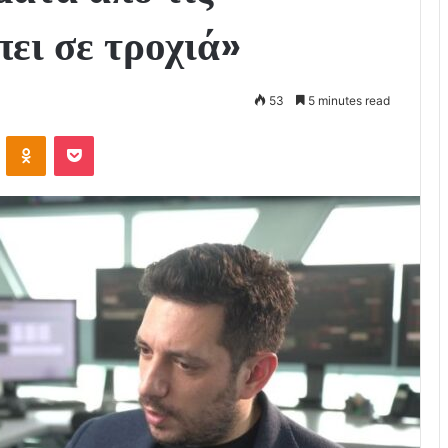
πει σε τροχιά»
53
5 minutes read
VKontakte
Odnoklassniki
Pocket