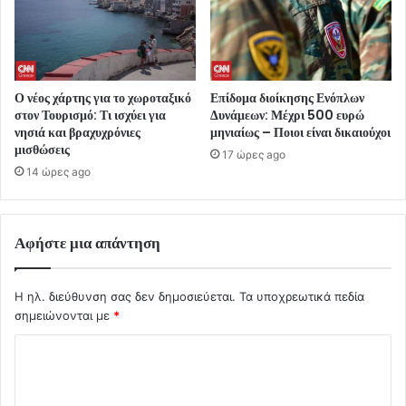
Ο νέος χάρτης για το χωροταξικό
Επίδομα διοίκησης Ενόπλων
στον Τουρισμό: Τι ισχύει για
Δυνάμεων: Μέχρι 500 ευρώ
νησιά και βραχυχρόνιες
μηνιαίως – Ποιοι είναι δικαιούχοι
μισθώσεις
17 ώρες ago
14 ώρες ago
Αφήστε μια απάντηση
Η ηλ. διεύθυνση σας δεν δημοσιεύεται.
Τα υποχρεωτικά πεδία
σημειώνονται με
*
Σ
χ
ό