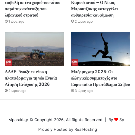
εισβολή σε ένα χωριό του νότου
Καρυστιανού – Ο Νίκος
παρά την ανάπτυξη του
Μπρουτζάκης καταγγέλει
λιβανικού στρατού
αυθαιρεσία και φίμωση
1 ώρα ago
2 ώρες ago
ΑΑΔΕ: Άνοιξε εκ νέου η
Μπέρμιγχαμ 2026: Οι
πλατφόρμα για τη νέα Ενιαία
ελληνικές συμμετοχές στο
Αίτηση Ενίσχυσης 2026
Ευρωπαϊκό Πρωτάθλημα Στίβου
2 ώρες ago
3 ώρες ago
Mparaki.gr © Copyright 2026, All Rights Reserved | By
Sp
|
Proudly Hosted by
RealHosting