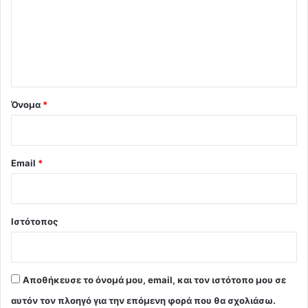
λ
ι
ο
*
Όνομα
*
Email
*
Ιστότοπος
Αποθήκευσε το όνομά μου, email, και τον ιστότοπο μου σε
αυτόν τον πλοηγό για την επόμενη φορά που θα σχολιάσω.