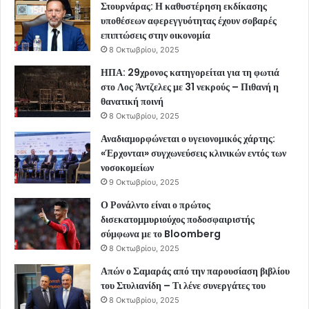
Στουρνάρας: Η καθυστέρηση εκδίκασης
υποθέσεων αφερεγγυότητας έχουν σοβαρές
επιπτώσεις στην οικονομία
8 Οκτωβρίου, 2025
ΗΠΑ: 29χρονος κατηγορείται για τη φωτιά
στο Λος Άντζελες με 31 νεκρούς – Πιθανή η
θανατική ποινή
8 Οκτωβρίου, 2025
Αναδιαμορφώνεται ο υγειονομικός χάρτης:
«Έρχονται» συγχωνεύσεις κλινικών εντός των
νοσοκομείων
9 Οκτωβρίου, 2025
Ο Ρονάλντο είναι ο πρώτος
δισεκατομμυριούχος ποδοσφαιριστής
σύμφωνα με το Bloomberg
8 Οκτωβρίου, 2025
Απών ο Σαμαράς από την παρουσίαση βιβλίου
του Στυλιανίδη – Τι λένε συνεργάτες του
8 Οκτωβρίου, 2025