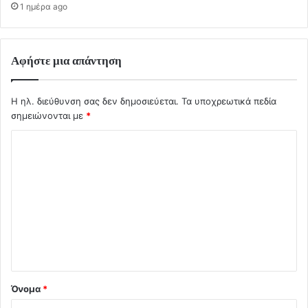
1 ημέρα ago
Αφήστε μια απάντηση
Η ηλ. διεύθυνση σας δεν δημοσιεύεται.
Τα υποχρεωτικά πεδία
σημειώνονται με
*
Σ
χ
ό
λ
ι
ο
*
Όνομα
*