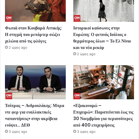
Φωτιά στον Κουβαρά Αττικής:
Ιστορικοί καύσωνες στην
Η στιγμή που ρεπόρτερ σώζει
Ευρώπη: Ο φετινός Ιούλιος ο
χελώνα από τις φλόγες
θερμότερος όλων – Το Ελ Νίνιο
και τα νέα ρεκόρ
2 ώρες ago
2 ώρες ago
Τσίπρας – Ανδρουλάκης: Μπρα
«Εξοικονομώ –
ντε φερ για εναλλακτικές
Επιχειρώ»: Παρατείνεται έως τις
«απαντήσεις» στην ακρίβεια
30 Νοεμβρίου για περισσότερες
ενόψει… ΔΕΘ
από 400 επιχειρήσεις
3 ώρες ago
3 ώρες ago