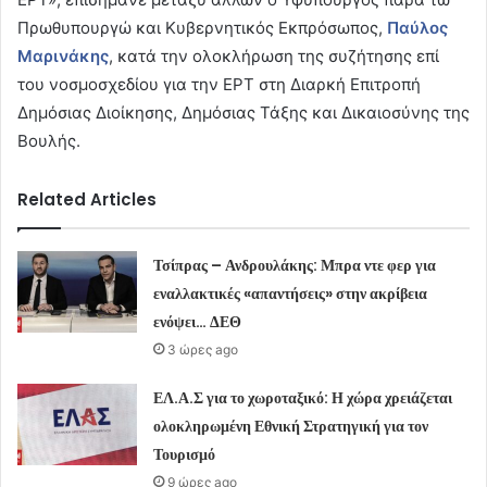
Πρωθυπουργώ και Κυβερνητικός Εκπρόσωπος,
Παύλος
Μαρινάκης
, κατά την ολοκλήρωση της συζήτησης επί
του νοσμοσχεδίου για την ΕΡΤ στη Διαρκή Επιτροπή
Δημόσιας Διοίκησης, Δημόσιας Τάξης και Δικαιοσύνης της
Βουλής.
Related Articles
Τσίπρας – Ανδρουλάκης: Μπρα ντε φερ για
εναλλακτικές «απαντήσεις» στην ακρίβεια
ενόψει… ΔΕΘ
3 ώρες ago
ΕΛ.Α.Σ για το χωροταξικό: Η χώρα χρειάζεται
ολοκληρωμένη Εθνική Στρατηγική για τον
Τουρισμό
9 ώρες ago