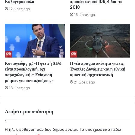
Καλογερόπουλο
προσώπων από 106,4 δισ. το
2018
12 ώρες ago
15 ώρες ago
Κοντογεώργης: «Η φετινή ΔΕΘ
Η νέα πραγματικότητα για τις
είναι προεκλογική, όχι
Ένοπλες Δυνάμεις και η εθνική
παροχολογική – Ενίσχυση
αμυντική αρχιτεκτονική
μέτρων για συνταξιούχους»
21 ώρες ago
18 ώρες ago
Αφήστε μια απάντηση
Η ηλ. διεύθυνση σας δεν δημοσιεύεται.
Τα υποχρεωτικά πεδία