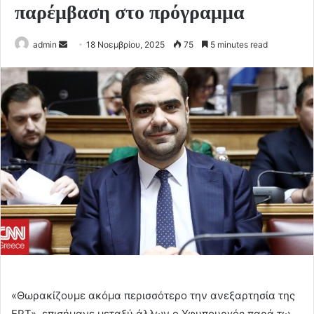
παρέμβαση στο πρόγραμμα
Send
admin
18 Νοεμβρίου, 2025
75
5 minutes read
an
email
«Θωρακίζουμε ακόμα περισσότερο την ανεξαρτησία της
ΕΡΤ», επισήμανε μεταξύ άλλων ο Υφυπουργός παρά τω