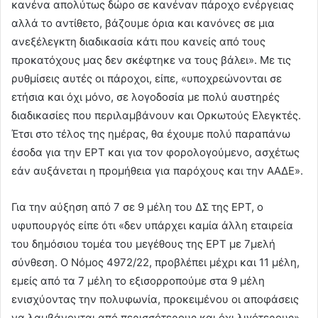
κανένα απολύτως δώρο σε κανέναν πάροχο ενέργειας
αλλά το αντίθετο, βάζουμε όρια και κανόνες σε μια
ανεξέλεγκτη διαδικασία κάτι που κανείς από τους
προκατόχους μας δεν σκέφτηκε να τους βάλει». Με τις
ρυθμίσεις αυτές οι πάροχοι, είπε, «υποχρεώνονται σε
ετήσια και όχι μόνο, σε λογοδοσία με πολύ αυστηρές
διαδικασίες που περιλαμβάνουν και Ορκωτούς Ελεγκτές.
Έτσι στο τέλος της ημέρας, θα έχουμε πολύ παραπάνω
έσοδα για την ΕΡΤ και για τον φορολογούμενο, ασχέτως
εάν αυξάνεται η προμήθεια για παρόχους και την ΑΑΔΕ».
Για την αύξηση από 7 σε 9 μέλη του ΔΣ της ΕΡΤ, ο
υφυπουργός είπε ότι «δεν υπάρχει καμία άλλη εταιρεία
του δημόσιου τομέα του μεγέθους της ΕΡΤ με 7μελή
σύνθεση. Ο Νόμος 4972/22, προβλέπει μέχρι και 11 μέλη,
εμείς από τα 7 μέλη το εξισορροπούμε στα 9 μέλη
ενισχύοντας την πολυφωνία, προκειμένου οι αποφάσεις
να λαμβάνονται από περισσότερους και όχι λιγότερους».