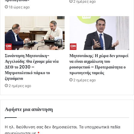
2 ημέρες ago
18 ώρες ago
Συνάντηση Μητσοτάκη-
Μητσοτάκης: Η χώρα δεν μπορεί
Αγγελούδη: Θα έχουμε μία νέα
να είναι αιχμάλωτη του
ΔΕΘ το 2030 –
ρουσφετιού – Προτεραιότητα ο
Μητροπολιτικό πάρκο το
πρωτογενής τομεάς
ζητούμενο
2 ημέρες ago
2 ημέρες ago
Αφήστε μια απάντηση
Η ηλ. διεύθυνση σας δεν δημοσιεύεται.
Τα υποχρεωτικά πεδία
σημειώνονται με
*