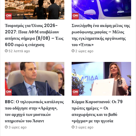
Τουρισμός για Όλους 2026-
Συνελήφθη ένα ακόμη μέλος της
2027: Ποια ΑΦΜ υποβάλουν
ρωσόφωνης μαφίας – Μέλος
αιτήσεις σήμερα (8/08) – Έως
της εγκληματικής οργάνωσης
600 ευρώ η ενίσχυση
του «Έντικ»
52 λεπτά ago
2 ώρες ago
BBC: Ο τηλεφωνικός κατάλογος
Κόμμα Καρυστιανού: Οι 79
που οδήγησε στην «Αράχνη»,
πρώτες ημέρες – Οι
τον αρχηγό των μυστικών
αποχωρήσεις και το βαθύ
υπηρεσιών του Άσαντ
«ρήγμα» με την ηγεσία
3 ώρες ago
3 ώρες ago