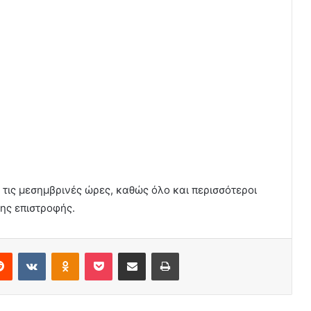
 τις μεσημβρινές ώρες, καθώς όλο και περισσότεροι
ης επιστροφής.
erest
Reddit
VKontakte
Odnoklassniki
Pocket
Share via Email
Print