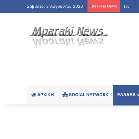
Σάββατο, 8 Αυγούστου 2026
Breaking News
Τραγωδί
ΑΡΧΙΚΉ
SOCIAL NETWORK
ΕΛΛΆΔΑ