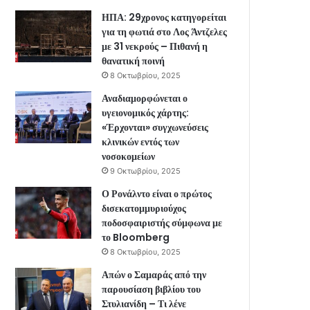
ΗΠΑ: 29χρονος κατηγορείται
για τη φωτιά στο Λος Άντζελες
με 31 νεκρούς – Πιθανή η
θανατική ποινή
8 Οκτωβρίου, 2025
Αναδιαμορφώνεται ο
υγειονομικός χάρτης:
«Έρχονται» συγχωνεύσεις
κλινικών εντός των
νοσοκομείων
9 Οκτωβρίου, 2025
Ο Ρονάλντο είναι ο πρώτος
δισεκατομμυριούχος
ποδοσφαιριστής σύμφωνα με
το Bloomberg
8 Οκτωβρίου, 2025
Απών ο Σαμαράς από την
παρουσίαση βιβλίου του
Στυλιανίδη – Τι λένε