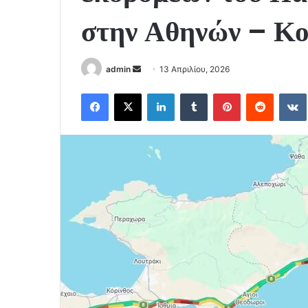
στην Αθηνών – Κο
Send
admin
13 Απριλίου, 2026
an
Facebook
X
LinkedIn
Tumblr
Pinterest
Reddit
email