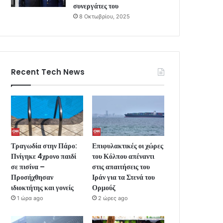
συνεργάτες του
8 Οκτωβρίου, 2025
Recent Tech News
Τραγωδία στην Πάρο:
Επιφυλακτικές οι χώρες
Πνίγηκε 4χρονο παιδί
του Κόλπου απέναντι
σε πισίνα –
στις απαιτήσεις του
Προσήχθησαν
Ιράν για τα Στενά του
ιδιοκτήτης και γονείς
Ορμούζ
1 ώρα ago
2 ώρες ago