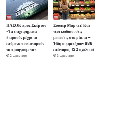
ΠΑΣΟΚ προς Σκέρτσο:
Σούπερ Μάρκετ: Και
«Τα επιχειρήματα
νέοι κωδικοί στις
διαρκούν μέχρι τα
μειώσεις στα ράφια –
επόμενα που αναιρούν
Ήδη συμμετέχουν 686
τα προηγούμενα»
επώνυμοι, 130 σχολικοί
2 ώρες ago
3 ώρες ago