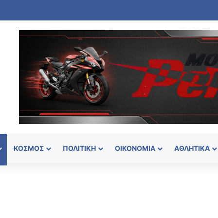
α στην Πάρο: Πνίγηκε 4χρονο παιδί σε πισίνα – Προσήχθησαν ιδιοκτήτης
ΚΌΣΜΟΣ
ΠΟΛΙΤΙΚΉ
ΟΙΚΟΝΟΜΊΑ
ΑΘΛΗΤΙΚΆ