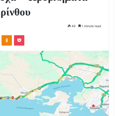
ρίνθου
49
1 minute read
VKontakte
Odnoklassniki
Pocket