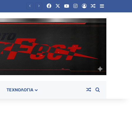
Facebook
X
YouTube
Instagram
Log In
Random Article
Sidebar
 και γονείς
Random Article
Search for
ΤΕΧΝΟΛΟΓΊΑ