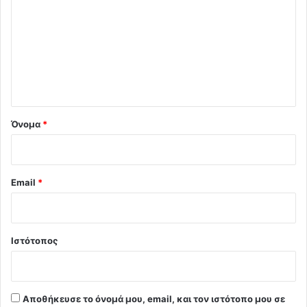
ό
λ
ι
ο
*
Όνομα
*
Email
*
Ιστότοπος
Αποθήκευσε το όνομά μου, email, και τον ιστότοπο μου σε