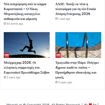
Νέα αποχώρηση από το κόμμα
ΑΑΔΕ: Άνοιξε εκ νέου η
Καρυστιανού – Ο Νίκος
πλατφόρμα για τη νέα Ενιαία
Μπρουτζάκης καταγγέλει
Αίτηση Ενίσχυσης 2026
αυθαιρεσία και φίμωση
1 ώρα ago
44 λεπτά ago
Μπέρμιγχαμ 2026: Οι
Τραγωδία στην Πάρο: Πνίγηκε
ελληνικές συμμετοχές στο
4χρονο παιδί σε πισίνα –
Ευρωπαϊκό Πρωτάθλημα Στίβου
Προσήχθησαν ιδιοκτήτης και
γονείς
2 ώρες ago
3 ώρες ago
Mparaki.gr © Copyright 2026, All Rights Reserved | By
Sp
|