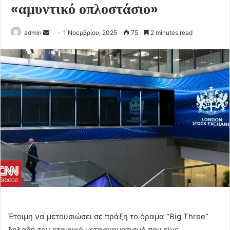
«αμυντικό οπλοστάσιο»
Send
admin
1 Νοεμβρίου, 2025
75
2 minutes read
an
email
Έτοιμη να μετουσιώσει σε πράξη το όραμα “Big Three”
δηλαδή τον εταιρικό μετασχηματισμό που είχε