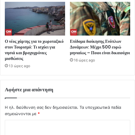
Ο νέος χάρτης για το χωροταξικό
Επίδομα διοίκησης Ενόπλων
στον Τουρισμό: Τι ισχύει για
Δυνάμεων: Μέχρι 500 ευρώ
νησιά και βραχυχρόνιες
μηνιαίως – Ποιοι είναι δικαιούχοι
μισθώσεις
16 ώρες ago
13 ώρες ago
Αφήστε μια απάντηση
Η ηλ. διεύθυνση σας δεν δημοσιεύεται.
Τα υποχρεωτικά πεδία
σημειώνονται με
*
Σ
χ