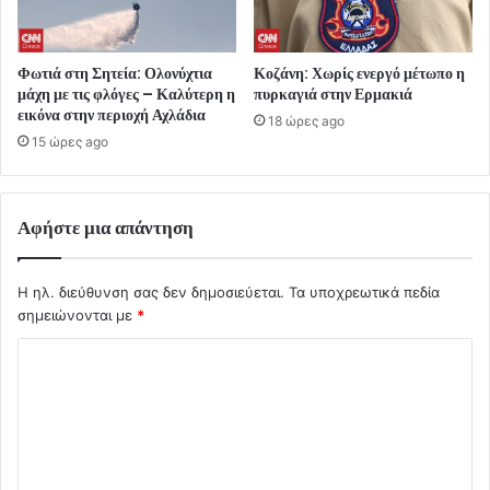
Φωτιά στη Σητεία: Ολονύχτια
Κοζάνη: Χωρίς ενεργό μέτωπο η
μάχη με τις φλόγες – Καλύτερη η
πυρκαγιά στην Ερμακιά
εικόνα στην περιοχή Αχλάδια
18 ώρες ago
15 ώρες ago
Αφήστε μια απάντηση
Η ηλ. διεύθυνση σας δεν δημοσιεύεται.
Τα υποχρεωτικά πεδία
σημειώνονται με
*
Σ
χ
ό
λ
ι