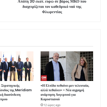
Απάτη 30 εκατ. ευρώ σε βάρος ΜΚΟ που
διαχειρίζεται τον καθεδρικό ναό της
Φλωρεντίας
 Στρατηγικής
«Η Ελπίδα πεθαίνει μεν τελευταία,
είσοδος της Meridiam
αλλά πεθαίνει» – Νέα αιχμηρή
κή διασύνδεση
ανάρτηση Αυγερινού για
ύπρου
Καρυστιανού
12 ώρες ago