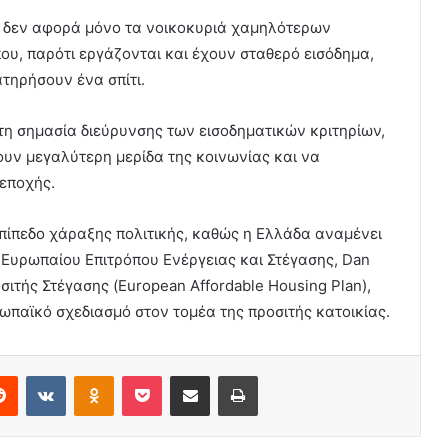
ία δεν αφορά μόνο τα νοικοκυριά χαμηλότερων
που, παρότι εργάζονται και έχουν σταθερό εισόδημα,
τηρήσουν ένα σπίτι.
 τη σημασία διεύρυνσης των εισοδηματικών κριτηρίων,
υν μεγαλύτερη μερίδα της κοινωνίας και να
 εποχής.
πίπεδο χάραξης πολιτικής, καθώς η Ελλάδα αναμένει
 Ευρωπαίου Επιτρόπου Ενέργειας και Στέγασης, Dan
ιτής Στέγασης (European Affordable Housing Plan),
ωπαϊκό σχεδιασμό στον τομέα της προσιτής κατοικίας.
erest
Reddit
VKontakte
Odnoklassniki
Pocket
Share via Email
Print