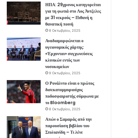
ΗΠΑ: 29χρονος κατηγορείται
για τη φωτιά στο Λος Άντζελες
με 31 νεκρούς – Πιθανή η
θανατική ποινή
8 Οκτωβρίου, 2025
Αναδιαμορφώνεται ο
υγειονομικός χάρτης:
«Έρχονται» συγχωνεύσεις
κλινικών εντός των
νοσοκομείων
9 Οκτωβρίου, 2025
Ο Ρονάλντο είναι ο πρώτος
δισεκατομμυριούχος
ποδοσφαιριστής σύμφωνα με
το Bloomberg
8 Οκτωβρίου, 2025
Απών ο Σαμαράς από την
παρουσίαση βιβλίου του
Στυλιανίδη – Τι λένε