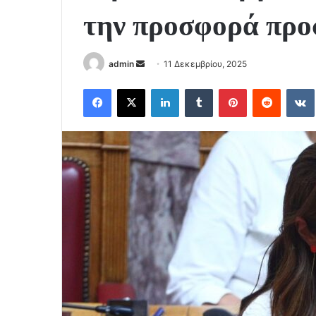
την προσφορά προ
Send
admin
11 Δεκεμβρίου, 2025
an
Facebook
X
LinkedIn
Tumblr
Pinterest
Reddit
email