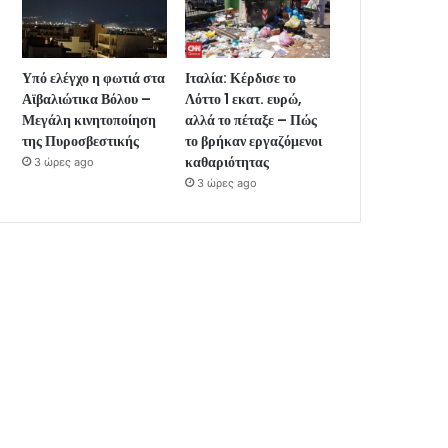
Υπό ελέγχο η φωτιά στα
Ιταλία: Κέρδισε το
Αϊβαλιώτικα Βόλου –
Λόττο 1 εκατ. ευρώ,
Μεγάλη κινητοποίηση
αλλά το πέταξε – Πώς
της Πυροσβεστικής
το βρήκαν εργαζόμενοι
καθαριότητας
3 ώρες ago
3 ώρες ago