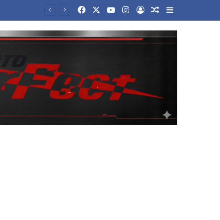
Facebook
X
YouTube
Instagram
Log In
Random Article
Sidebar
Η «επόμενη ημέρα» των πυρόπληκτων το μεγάλο στοίχημα της κυβέρνησης- Σε θέσεις μάχης η αντιπολίτευση