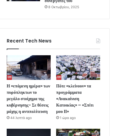
συνεργάτες του
8 Οκτωβρίου, 2025
Recent Tech News
Η «επόμενη ημέρα» των
Πότε «κλείνουν» τα
πυρόπληκτων το
προγράμματα
μεγάλο στοίχημα της
«Ανακαίνιση
κυβέρνησης- Σε θέσεις
Κατοικίας» – «Σπίτι
μάχης η αντιπολίτευση
μου ΙΙ»
44 λεπτά ago
1 ώρα ago