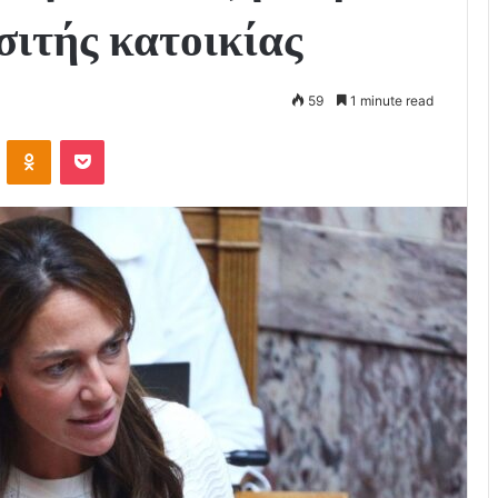
σιτής κατοικίας
59
1 minute read
VKontakte
Odnoklassniki
Pocket