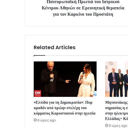
Πανευρωπαϊκή Πρωτιά του Ιατρικού
Κέντρου Αθηνών σε Ερευνητική θεραπεία
για τον Καρκίνο του Προστάτη
Related Articles
«Ελπίδα για τη Δημοκρατία»: Πυρ
Μητσοτάκης:
ομαδόν από πρώην στελέχη του
σημασίας η 
κόμματος Καρυστιανού στην ηγεσία
στην ηλεκτρι
Ελλάδας- Κ
6 ώρες ago
9 ώρες ago