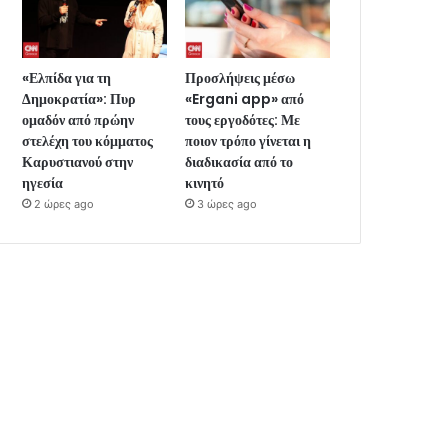
«Ελπίδα για τη
Προσλήψεις μέσω
Δημοκρατία»: Πυρ
«Ergani app» από
ομαδόν από πρώην
τους εργοδότες: Με
στελέχη του κόμματος
ποιον τρόπο γίνεται η
Καρυστιανού στην
διαδικασία από το
ηγεσία
κινητό
2 ώρες ago
3 ώρες ago