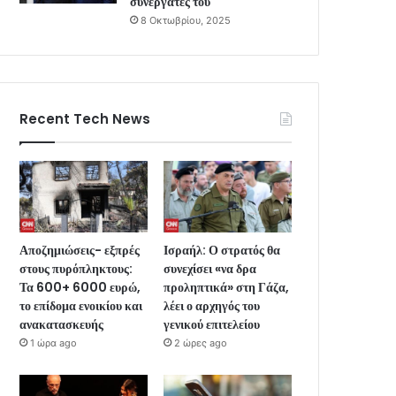
συνεργάτες του
8 Οκτωβρίου, 2025
Recent Tech News
Αποζημιώσεις- εξπρές
Ισραήλ: Ο στρατός θα
στους πυρόπληκτους:
συνεχίσει «να δρα
Τα 600+ 6000 ευρώ,
προληπτικά» στη Γάζα,
το επίδομα ενοικίου και
λέει ο αρχηγός του
ανακατασκευής
γενικού επιτελείου
1 ώρα ago
2 ώρες ago