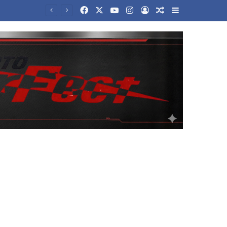
Facebook
X
YouTube
Instagram
Log In
Random Article
Sidebar
Αποζημιώσεις- εξπρές στους πυρόπληκτους: Τα 600+ 6000 ευρώ, το επίδομα ενοικίου και ανακατασκευής