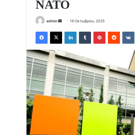
ΝΑΤΟ
Send
admin
16 Οκτωβρίου, 2025
an
Facebook
X
LinkedIn
Tumblr
Pinterest
Reddit
email