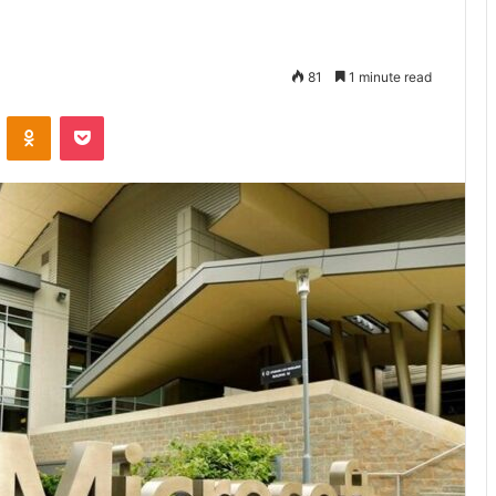
81
1 minute read
VKontakte
Odnoklassniki
Pocket