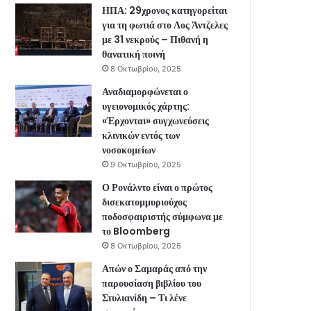
ΗΠΑ: 29χρονος κατηγορείται
για τη φωτιά στο Λος Άντζελες
με 31 νεκρούς – Πιθανή η
θανατική ποινή
8 Οκτωβρίου, 2025
Αναδιαμορφώνεται ο
υγειονομικός χάρτης:
«Έρχονται» συγχωνεύσεις
κλινικών εντός των
νοσοκομείων
9 Οκτωβρίου, 2025
Ο Ρονάλντο είναι ο πρώτος
δισεκατομμυριούχος
ποδοσφαιριστής σύμφωνα με
το Bloomberg
8 Οκτωβρίου, 2025
Απών ο Σαμαράς από την
παρουσίαση βιβλίου του
Στυλιανίδη – Τι λένε