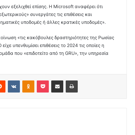
χουν εξελιχθεί επίσης. Η Microsoft αναφέρει ότι
ωτερικούς» συνεργάτες τις επιθέσεις και
ηματικές υποδομές ή άλλες κρατικές υποδομές».
ακοίνωση «τις κακόβουλες δραστηριότητες της Ρωσίας
ίχε υπενθυμίσει επιθέσεις το 2024 τις οποίες η
 ομάδα που «επιδοτείτο από τη GRU», την υπηρεσία
erest
Reddit
VKontakte
Odnoklassniki
Pocket
Share via Email
Print