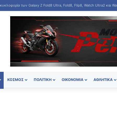
ιο πρωτάθλημα στίβου Κ20: «Αργυρή» η Ιουλιάννα Ρούσσου στα 800 μέ
ΚΌΣΜΟΣ
ΠΟΛΙΤΙΚΉ
ΟΙΚΟΝΟΜΊΑ
ΑΘΛΗΤΙΚΆ