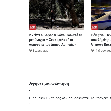
Κλείνει ο Λόφος Φινόπουλου από τα
Ρέθυμνο: Πέν
μεσάνυχτα – Σε επιφυλακή οι
συνελήφθησαν
υπηρεσίες του Δήμου Αθηναίων
51χρονο Βρε
8 ώρες ago
11 ώρες ag
Αφήστε μια απάντηση
Η ηλ. διεύθυνση σας δεν δημοσιεύεται.
Τα υποχρεωτ
Σ