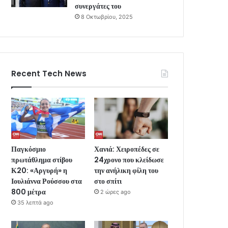
συνεργάτες του
8 Οκτωβρίου, 2025
Recent Tech News
Παγκόσμιο
Χανιά: Χειροπέδες σε
πρωτάθλημα στίβου
24χρονο που κλείδωσε
Κ20: «Αργυρή» η
την ανήλικη φίλη του
Ιουλιάννα Ρούσσου στα
στο σπίτι
800 μέτρα
2 ώρες ago
35 λεπτά ago