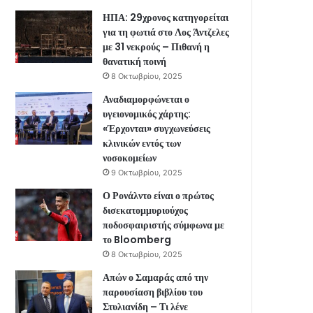
ΗΠΑ: 29χρονος κατηγορείται
για τη φωτιά στο Λος Άντζελες
με 31 νεκρούς – Πιθανή η
θανατική ποινή
8 Οκτωβρίου, 2025
Αναδιαμορφώνεται ο
υγειονομικός χάρτης:
«Έρχονται» συγχωνεύσεις
κλινικών εντός των
νοσοκομείων
9 Οκτωβρίου, 2025
Ο Ρονάλντο είναι ο πρώτος
δισεκατομμυριούχος
ποδοσφαιριστής σύμφωνα με
το Bloomberg
8 Οκτωβρίου, 2025
Απών ο Σαμαράς από την
παρουσίαση βιβλίου του
Στυλιανίδη – Τι λένε