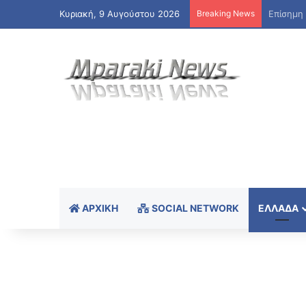
Κυριακή, 9 Αυγούστου 2026
Breaking News
Παγκόσμ
ΑΡΧΙΚΉ
SOCIAL NETWORK
ΕΛΛΆΔΑ