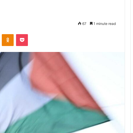
67
1 minute read
VKontakte
Odnoklassniki
Pocket