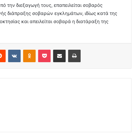
ό την διεξαγωγή τους, επαπειλείται σοβαρός
νής διάπραξης σοβαρών εγκλημάτων, ιδίως κατά της
ιοκτησίας και απειλείται σοβαρά η διατάραξη της
erest
Reddit
VKontakte
Odnoklassniki
Pocket
Share via Email
Print