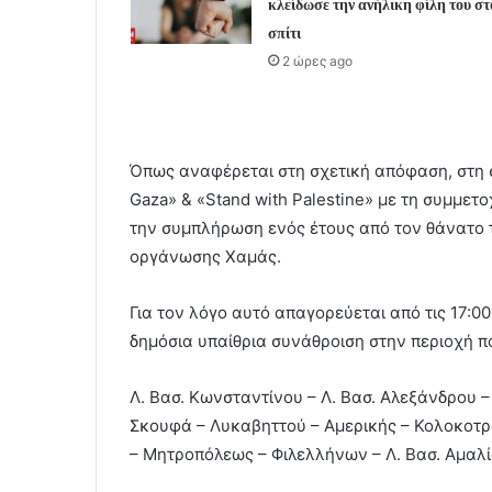
κλείδωσε την ανήλικη φίλη του στ
σπίτι
2 ώρες ago
Όπως αναφέρεται στη σχετική απόφαση, στη 
Gaza» & «Stand with Palestine» με τη συμμε
την συμπλήρωση ενός έτους από τον θάνατο τ
οργάνωσης Χαμάς.
Για τον λόγο αυτό απαγορεύεται από τις 17:00
δημόσια υπαίθρια συνάθροιση στην περιοχή πο
Λ. Βασ. Κωνσταντίνου – Λ. Βασ. Αλεξάνδρου –
Σκουφά – Λυκαβηττού – Αμερικής – Κολοκοτρ
– Μητροπόλεως – Φιλελλήνων – Λ. Βασ. Αμαλία