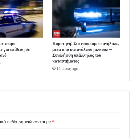
τε νεαροί
Κομοτηνή: Στο νοσοκομείο ανήλικος
 για επίθεση σε
μετά από κατανάλωση αλκοόλ –
τανό
Συνελήφθη υπάλληλος του
καταστήματος
o
14 ώρες ago
ικά πεδία σημειώνονται με
*