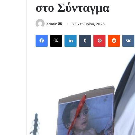
στο Σύνταγμα
Send
admin
16 Οκτωβρίου, 2025
an
Facebook
X
LinkedIn
Tumblr
Pinterest
Reddit
email