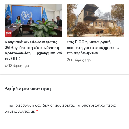
Κυπριακό: «Κλείδωσε» για τις
Στις 11:00 η Διυπουργική
26 Αυγούστου η νέα συνάντηση
σύσκεψη για τις αποζημιώσεις
Χριστοδουλίδη -Έρχιουρμαν υπό
των πυρόπληκτων
τον ΟΗΕ
16 ώρες ago
13 ώρες ago
Αφήστε μια απάντηση
Η ηλ. διεύθυνση σας δεν δημοσιεύεται.
Τα υποχρεωτικά πεδία
σημειώνονται με
*
Σ