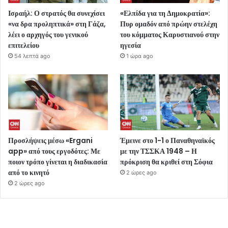
Ισραήλ: Ο στρατός θα συνεχίσει
«Ελπίδα για τη Δημοκρατία»:
«να δρα προληπτικά» στη Γάζα,
Πυρ ομαδόν από πρώην στελέχη
λέει ο αρχηγός του γενικού
του κόμματος Καρυστιανού στην
επιτελείου
ηγεσία
54 λεπτά ago
1 ώρα ago
Προσλήψεις μέσω «Ergani
Έμεινε στο 1-1 ο Παναθηναϊκός
app» από τους εργοδότες: Με
με την ΤΣΣΚΑ 1948 – Η
ποιον τρόπο γίνεται η διαδικασία
πρόκριση θα κριθεί στη Σόφια
από το κινητό
2 ώρες ago
2 ώρες ago