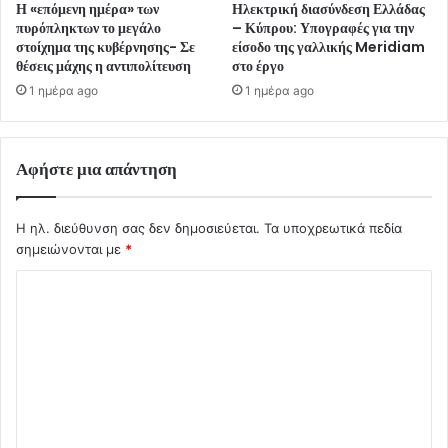
Η «επόμενη ημέρα» των
Ηλεκτρική διασύνδεση Ελλάδας
πυρόπληκτων το μεγάλο
– Κύπρου: Υπογραφές για την
στοίχημα της κυβέρνησης- Σε
είσοδο της γαλλικής Meridiam
θέσεις μάχης η αντιπολίτευση
στο έργο
1 ημέρα ago
1 ημέρα ago
Αφήστε μια απάντηση
Η ηλ. διεύθυνση σας δεν δημοσιεύεται.
Τα υποχρεωτικά πεδία
σημειώνονται με
*
Σ
χ
ό
λ
ι
ο