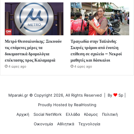
Μετρό Θεσσαλονίκης: Ξεκινούν
Τραγωδία στην Ταϊλάνδη:
τις επόμενες μέρες τα
Σκηνές τρόμου από ένοπλη
δοκιμαστικά δρομολόγια
επίθεση σε σχολείο – Νεκροί
επέκτασης προς Καλαμαριά
μαθητές και δάσκαλοι
4 ώρες ago
4 ώρες ago
Mparaki.gr © Copyright 2026, All Rights Reserved | By
Sp
|
Proudly Hosted by
RealHosting
Αρχική
Social NetWork
Ελλάδα
Κόσμος
Πολιτική
Οικονομία
Αθλητικά
Τεχνολογία