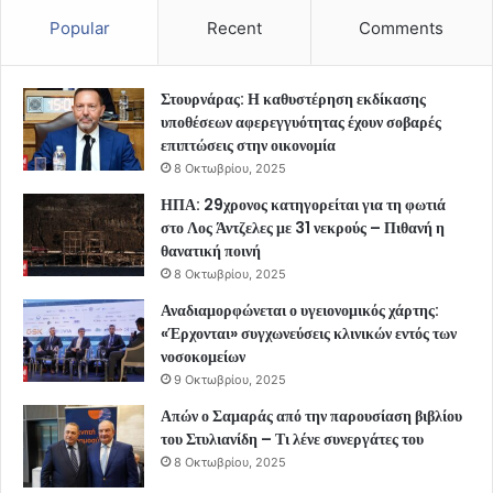
Popular
Recent
Comments
Στουρνάρας: Η καθυστέρηση εκδίκασης
υποθέσεων αφερεγγυότητας έχουν σοβαρές
επιπτώσεις στην οικονομία
8 Οκτωβρίου, 2025
ΗΠΑ: 29χρονος κατηγορείται για τη φωτιά
στο Λος Άντζελες με 31 νεκρούς – Πιθανή η
θανατική ποινή
8 Οκτωβρίου, 2025
Αναδιαμορφώνεται ο υγειονομικός χάρτης:
«Έρχονται» συγχωνεύσεις κλινικών εντός των
νοσοκομείων
9 Οκτωβρίου, 2025
Απών ο Σαμαράς από την παρουσίαση βιβλίου
του Στυλιανίδη – Τι λένε συνεργάτες του
8 Οκτωβρίου, 2025