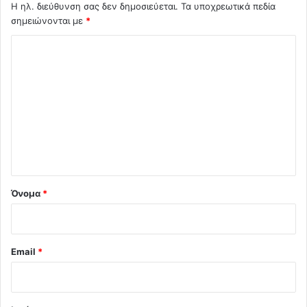
Η ηλ. διεύθυνση σας δεν δημοσιεύεται.
Τα υποχρεωτικά πεδία
σημειώνονται με
*
Σ
χ
ό
λ
ι
ο
*
Όνομα
*
Email
*