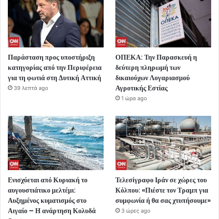
Παράσταση προς υποστήριξη
ΟΠΕΚΑ: Την Παρασκευή η
κατηγορίας από την Περιφέρεια
δεύτερη πληρωμή των
για τη φωτιά στη Δυτική Αττική
δικαιούχων Λογαριασμού
Αγροτικής Εστίας
39 λεπτά ago
1 ώρα ago
Ενισχύεται από Κυριακή το
Τελεσίγραφο Ιράν σε χώρες του
αυγουστιάτικο μελτέμι:
Κόλπου: «Πιέστε τον Τραμπ για
Αυξημένος κυματισμός στο
συμφωνία ή θα σας χτυπήσουμε»
Αιγαίο – Η ανάρτηση Κολυδά
3 ώρες ago