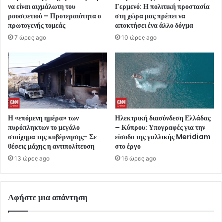
να είναι αιχμάλωτη του
Γερμενό: Η πολιτική προστασία
ρουσφετιού – Προτεραιότητα ο
στη χώρα μας πρέπει να
πρωτογενής τομεάς
αποκτήσει ένα άλλο δόγμα
7 ώρες ago
10 ώρες ago
Η «επόμενη ημέρα» των
Ηλεκτρική διασύνδεση Ελλάδας
πυρόπληκτων το μεγάλο
– Κύπρου: Υπογραφές για την
στοίχημα της κυβέρνησης- Σε
είσοδο της γαλλικής Meridiam
θέσεις μάχης η αντιπολίτευση
στο έργο
13 ώρες ago
16 ώρες ago
Αφήστε μια απάντηση