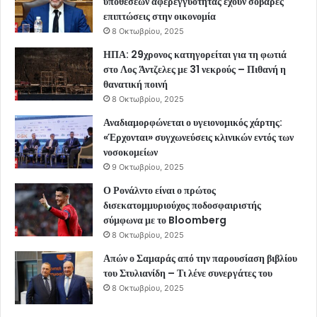
υποθέσεων αφερεγγυότητας έχουν σοβαρές
επιπτώσεις στην οικονομία
8 Οκτωβρίου, 2025
ΗΠΑ: 29χρονος κατηγορείται για τη φωτιά
στο Λος Άντζελες με 31 νεκρούς – Πιθανή η
θανατική ποινή
8 Οκτωβρίου, 2025
Αναδιαμορφώνεται ο υγειονομικός χάρτης:
«Έρχονται» συγχωνεύσεις κλινικών εντός των
νοσοκομείων
9 Οκτωβρίου, 2025
Ο Ρονάλντο είναι ο πρώτος
δισεκατομμυριούχος ποδοσφαιριστής
σύμφωνα με το Bloomberg
8 Οκτωβρίου, 2025
Απών ο Σαμαράς από την παρουσίαση βιβλίου
του Στυλιανίδη – Τι λένε συνεργάτες του
8 Οκτωβρίου, 2025