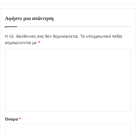
Αφήστε μια απάντηση
Η ηλ. διεύθυνση σας δεν δημοσιεύεται.
Τα υποχρεωτικά πεδία
σημειώνονται με
*
Σ
χ
ό
λ
ι
ο
*
Όνομα
*