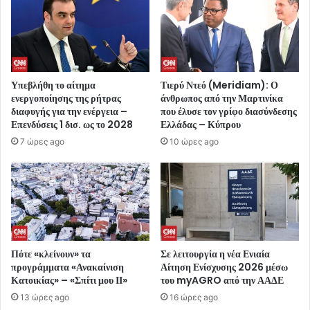
Υπεβλήθη το αίτημα
Τιερύ Ντεό (Meridiam): Ο
ενεργοποίησης της ρήτρας
άνθρωπος από την Μαρτινίκα
διαφυγής για την ενέργεια –
που έλυσε τον γρίφο διασύνδεσης
Επενδύσεις 1 δισ. ως το 2028
Ελλάδας – Κύπρου
7 ώρες ago
10 ώρες ago
Πότε «κλείνουν» τα
Σε λειτουργία η νέα Ενιαία
προγράμματα «Ανακαίνιση
Αίτηση Ενίσχυσης 2026 μέσω
Κατοικίας» – «Σπίτι μου ΙΙ»
του myAGRO από την ΑΑΔΕ
13 ώρες ago
16 ώρες ago