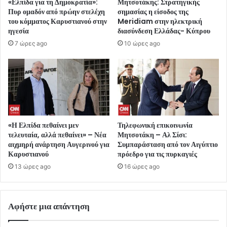
«Ελπίδα για τη Δημοκρατία»:
Μητσοτάκης: Στρατηγικής
Πυρ ομαδόν από πρώην στελέχη
σημασίας η είσοδος της
του κόμματος Καρυστιανού στην
Meridiam στην ηλεκτρική
ηγεσία
διασύνδεση Ελλάδας- Κύπρου
7 ώρες ago
10 ώρες ago
«Η Ελπίδα πεθαίνει μεν
Τηλεφωνική επικοινωνία
τελευταία, αλλά πεθαίνει» – Νέα
Μητσοτάκη – Αλ Σίσι:
αιχμηρή ανάρτηση Αυγερινού για
Συμπαράσταση από τον Αιγύπτιο
Καρυστιανού
πρόεδρο για τις πυρκαγιές
13 ώρες ago
16 ώρες ago
Αφήστε μια απάντηση