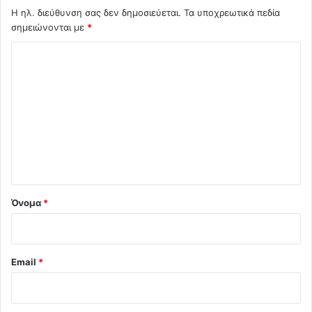
Η ηλ. διεύθυνση σας δεν δημοσιεύεται.
Τα υποχρεωτικά πεδία
σημειώνονται με
*
Σ
χ
ό
λ
ι
ο
*
Όνομα
*
Email
*