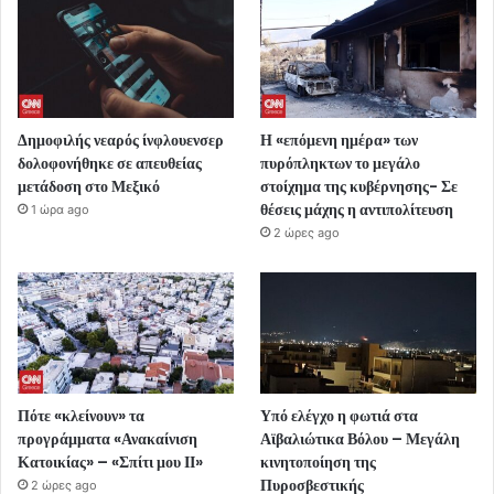
Δημοφιλής νεαρός ίνφλουενσερ
Η «επόμενη ημέρα» των
δολοφονήθηκε σε απευθείας
πυρόπληκτων το μεγάλο
μετάδοση στο Μεξικό
στοίχημα της κυβέρνησης- Σε
θέσεις μάχης η αντιπολίτευση
1 ώρα ago
2 ώρες ago
Πότε «κλείνουν» τα
Υπό ελέγχο η φωτιά στα
προγράμματα «Ανακαίνιση
Αϊβαλιώτικα Βόλου – Μεγάλη
Κατοικίας» – «Σπίτι μου ΙΙ»
κινητοποίηση της
Πυροσβεστικής
2 ώρες ago