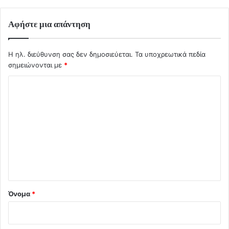
Αφήστε μια απάντηση
Η ηλ. διεύθυνση σας δεν δημοσιεύεται.
Τα υποχρεωτικά πεδία
σημειώνονται με
*
Σ
χ
ό
λ
ι
ο
*
Όνομα
*