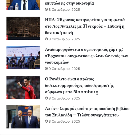
επιπτώσεις στην οικονομία
8 Οκτωβρίου, 2025
ΗΠΑ: 29χρονος κατηγορείται για τη φωτιά
στο Λος Άντζελες με 31 νεκρούς – Πιθανή η
θανατική ποινή
8 Οκτωβρίου, 2025
Αναδιαμορφώνεται ο υγειονομικός χάρτης:
«Έρχονται» συγχωνεύσεις κλινικών εντός των
νοσοκομείων
9 Οκτωβρίου, 2025
Ο Ρονάλντο είναι ο πρώτος
δισεκατομμυριούχος ποδοσφαιριστής
σύμφωνα με το Bloomberg
8 Οκτωβρίου, 2025
Απών ο Σαμαράς από την παρουσίαση βιβλίου
του Στυλιανίδη – Τι λένε συνεργάτες του
8 Οκτωβρίου, 2025