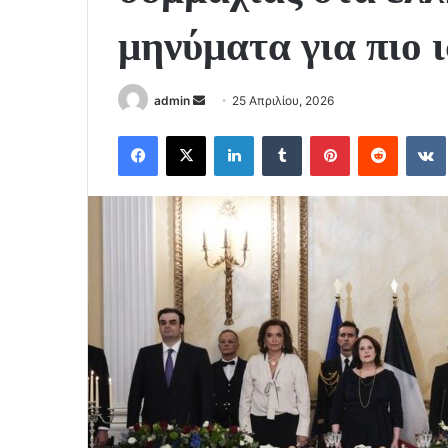
μηνύματα για πιο
Send
admin
25 Απριλίου, 2026
an
Facebook
X
LinkedIn
Tumblr
Pinterest
Reddit
email