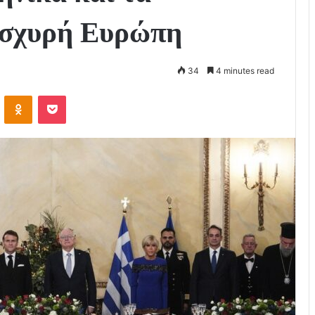
 ισχυρή Ευρώπη
34
4 minutes read
VKontakte
Odnoklassniki
Pocket