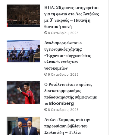
ΗΠΑ: 29χρονος κατηγορείται
για τη φωτιά στο Λος Άντζελες
με 31 νεκρούς – Πιθανή η
θανατική ποινή
8 Οκτωβρίου, 2025
Αναδιαμορφώνεται ο
υγειονομικός χάρτης:
«Έρχονται» συγχωνεύσεις
κλινικών εντός των
νοσοκομείων
9 Οκτωβρίου, 2025
Ο Ρονάλντο είναι ο πρώτος
δισεκατομμυριούχος
ποδοσφαιριστής σύμφωνα με
το Bloomberg
8 Οκτωβρίου, 2025
Απών ο Σαμαράς από την
παρουσίαση βιβλίου του
Στυλιανίδη – Τι λένε