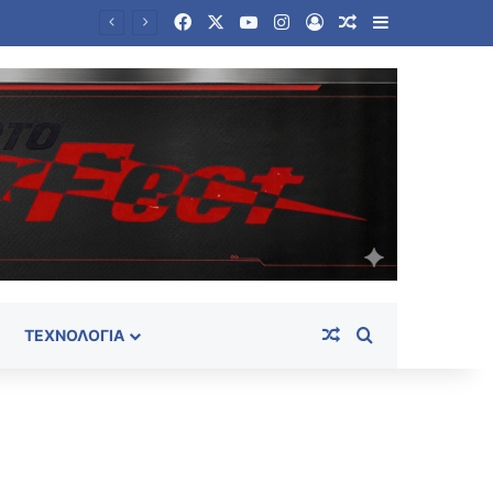
Facebook
X
YouTube
Instagram
Log In
Random Article
Sidebar
Random Article
Search for
ΤΕΧΝΟΛΟΓΊΑ