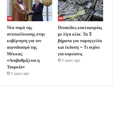
Νέα πυρά της
Πινακίδες κυκλοφορίας
αντιπολίτευσης στην
με λίγα κλικ: Τα 3
κυβέρνηση για τον
βήματα για παραγγελία
αιφνιδιασμό της
και έκδοση – Τι ισχύει
Μέκκας:
για κυρώσεις
«Αναβαθμίζεται η
3 ώρες ago
Τουρκία»
2 ώρες ago