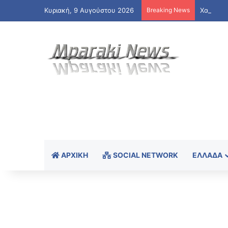
Κυριακή, 9 Αυγούστου 2026
Breaking News
Χανιά: Χ
ΑΡΧΙΚΉ
SOCIAL NETWORK
ΕΛΛΆΔΑ