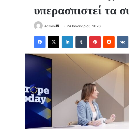
υπερασπιστεί τα σ
Send
admin
24 Ιανουαρίου, 2026
an
Facebook
X
LinkedIn
Tumblr
Pinterest
Reddit
email