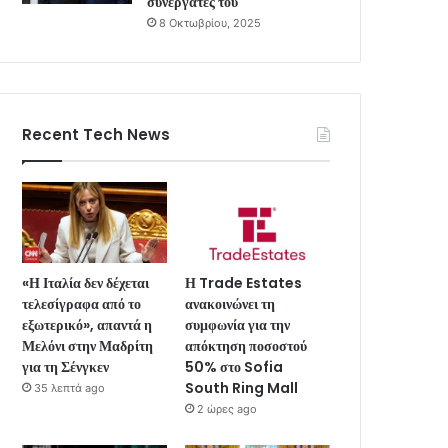
συνεργάτες του
8 Οκτωβρίου, 2025
Recent Tech News
«Η Ιταλία δεν δέχεται
Η Trade Estates
τελεσίγραφα από το
ανακοινώνει τη
εξωτερικό», απαντά η
συμφωνία για την
Μελόνι στην Μαδρίτη
απόκτηση ποσοστού
για τη Σένγκεν
50% στο Sofia
South Ring Mall
35 λεπτά ago
2 ώρες ago