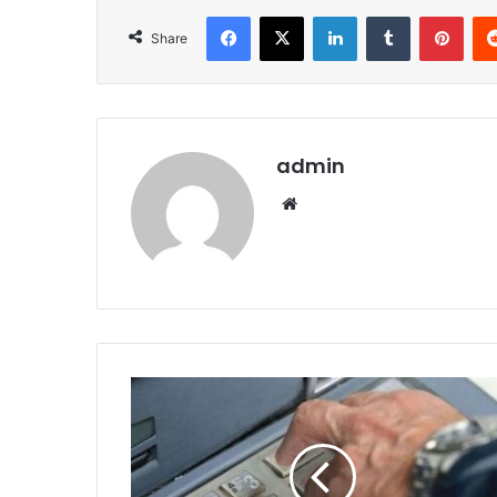
Facebook
X
LinkedIn
Tumblr
Pint
Share
admin
Website