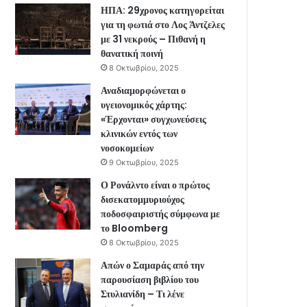
ΗΠΑ: 29χρονος κατηγορείται
για τη φωτιά στο Λος Άντζελες
με 31 νεκρούς – Πιθανή η
θανατική ποινή
8 Οκτωβρίου, 2025
Αναδιαμορφώνεται ο
υγειονομικός χάρτης:
«Έρχονται» συγχωνεύσεις
κλινικών εντός των
νοσοκομείων
9 Οκτωβρίου, 2025
Ο Ρονάλντο είναι ο πρώτος
δισεκατομμυριούχος
ποδοσφαιριστής σύμφωνα με
το Bloomberg
8 Οκτωβρίου, 2025
Απών ο Σαμαράς από την
παρουσίαση βιβλίου του
Στυλιανίδη – Τι λένε