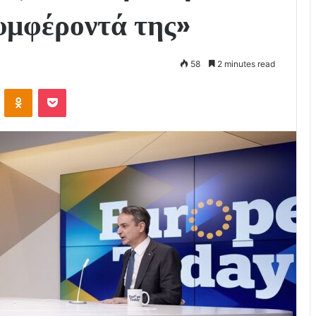
υμφέροντά της»
58
2 minutes read
VKontakte
Odnoklassniki
Pocket