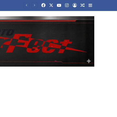
Facebook
X
YouTube
Instagram
Log In
Random Article
Sidebar
«Η Ιταλία δεν δέχεται τελεσίγραφα από το εξωτερικό», απαντά η Μελόνι στην Μαδρίτη για τη Σένγκεν