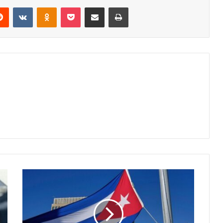
erest
Reddit
VKontakte
Odnoklassniki
Pocket
Share via Email
Print