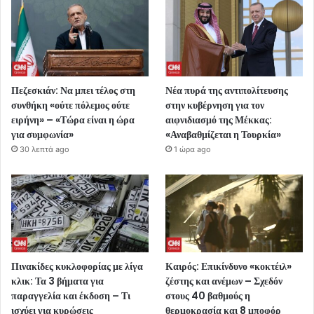
Πεζεσκιάν: Να μπει τέλος στη
Νέα πυρά της αντιπολίτευσης
συνθήκη «ούτε πόλεμος ούτε
στην κυβέρνηση για τον
ειρήνη» – «Τώρα είναι η ώρα
αιφνιδιασμό της Μέκκας:
για συμφωνία»
«Αναβαθμίζεται η Τουρκία»
30 λεπτά ago
1 ώρα ago
Πινακίδες κυκλοφορίας με λίγα
Καιρός: Επικίνδυνο «κοκτέιλ»
κλικ: Τα 3 βήματα για
ζέστης και ανέμων – Σχεδόν
παραγγελία και έκδοση – Τι
στους 40 βαθμούς η
ισχύει για κυρώσεις
θερμοκρασία και 8 μποφόρ