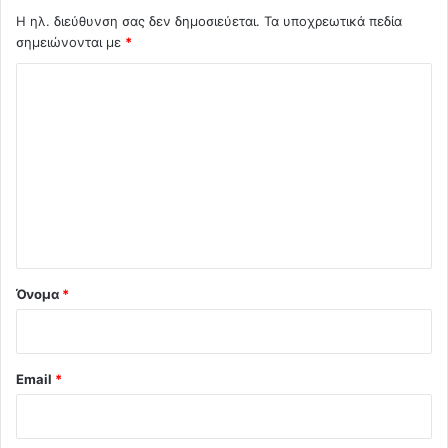
Η ηλ. διεύθυνση σας δεν δημοσιεύεται.
Τα υποχρεωτικά πεδία
σημειώνονται με
*
Σ
χ
ό
λ
ι
ο
*
Όνομα
*
Email
*