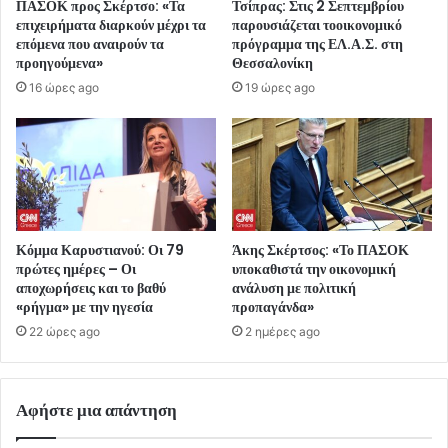
ΠΑΣΟΚ προς Σκέρτσο: «Τα
Τσίπρας: Στις 2 Σεπτεμβρίου
επιχειρήματα διαρκούν μέχρι τα
παρουσιάζεται τοοικονομικό
επόμενα που αναιρούν τα
πρόγραμμα της ΕΛ.Α.Σ. στη
προηγούμενα»
Θεσσαλονίκη
16 ώρες ago
19 ώρες ago
Κόμμα Καρυστιανού: Οι 79
Άκης Σκέρτσος: «Το ΠΑΣΟΚ
πρώτες ημέρες – Οι
υποκαθιστά την οικονομική
αποχωρήσεις και το βαθύ
ανάλυση με πολιτική
«ρήγμα» με την ηγεσία
προπαγάνδα»
22 ώρες ago
2 ημέρες ago
Αφήστε μια απάντηση