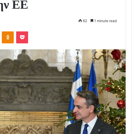
ην ΕΕ
62
1 minute read
VKontakte
Odnoklassniki
Pocket