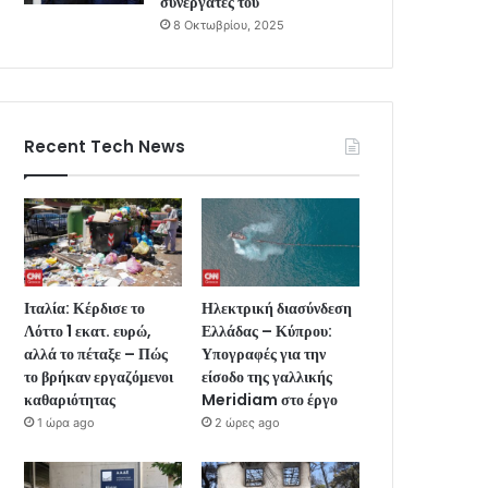
συνεργάτες του
8 Οκτωβρίου, 2025
Recent Tech News
Ιταλία: Κέρδισε το
Ηλεκτρική διασύνδεση
Λόττο 1 εκατ. ευρώ,
Ελλάδας – Κύπρου:
αλλά το πέταξε – Πώς
Υπογραφές για την
το βρήκαν εργαζόμενοι
είσοδο της γαλλικής
καθαριότητας
Meridiam στο έργο
1 ώρα ago
2 ώρες ago