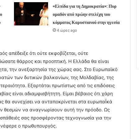
–
«Ελπίδα για τη Δημοκρατία»: Πυρ
ο
ομαδόν από πρώην στελέχη του
ο
κόμματος Καρυστιανού στην ηγεσία
4 ώρες ago
αός απέδειξε ότι ούτε εκφοβίζεται, ούτε
δώσατε θάρρος και προοπτική. Η Ελλάδα θα είναι
ητα, την ανεξαρτησία της χώρας σας. Στο Ευρωπαϊκό
ρατών των δυτικών βαλκανίων, της Μολδαβίας, της
τεραιότητα. Εξαρτάται πρωτίστως από τις επιδόσεις
ίας είναι αδιαμφισβήτητη. Είμαι βέβαιος ότι χάρη
ας θα συνεχίσει να ανταποκρίνεται στα ευρωπαΪκά
κών θεσμών να αναγνωρίσουν αυτή την πρόοδο. Ως
ροσπάθειές σας προσφέροντας τεχνογνωσία για την
ανέφερε ο πρωθυπουργός.