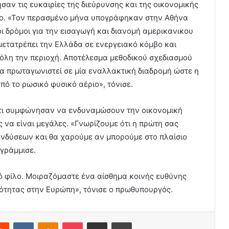
αν τις ευκαιρίες της διεύρυνσης και της οικονομικής
μο. «Τον περασμένο μήνα υπογράφηκαν στην Αθήνα
ι δρόμοι για την εισαγωγή και διανομή αμερικανικου
μετατρέπει την Ελλάδα σε ενεργειακό κόμβο και
όλη την περιοχή. Αποτέλεσμα μεθοδικού σχεδιασμού
α πρωταγωνιστεί σε μία εναλλακτική διαδρομή ώστε η
ό το ρωσικό φυσικό αέριο», τόνισε.
ότι συμφώνησαν να ενδυναμώσουν την οικονομική
 να είναι μεγάλες. «Γνωρίζουμε ότι η πρώτη σας
ενδύσεων και θα χαρούμε αν μπορούμε στο πλαίσιο
ογράμμισε.
ό φίλο. Μοιραζόμαστε ένα αίσθημα κοινής ευθύνης
ερότητας στην Ευρώπη», τόνισε ο πρωθυπουργός.
erest
Reddit
VKontakte
Odnoklassniki
Pocket
Share via Email
Print