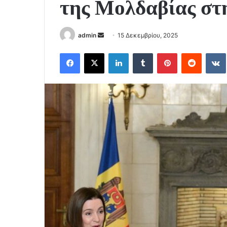
της Μολδαβίας στ
Send
admin
15 Δεκεμβρίου, 2025
an
Facebook
X
LinkedIn
Tumblr
Pinterest
Reddit
email