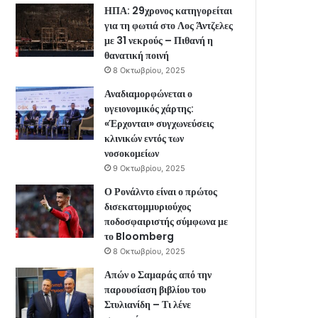
ΗΠΑ: 29χρονος κατηγορείται
για τη φωτιά στο Λος Άντζελες
με 31 νεκρούς – Πιθανή η
θανατική ποινή
8 Οκτωβρίου, 2025
Αναδιαμορφώνεται ο
υγειονομικός χάρτης:
«Έρχονται» συγχωνεύσεις
κλινικών εντός των
νοσοκομείων
9 Οκτωβρίου, 2025
Ο Ρονάλντο είναι ο πρώτος
δισεκατομμυριούχος
ποδοσφαιριστής σύμφωνα με
το Bloomberg
8 Οκτωβρίου, 2025
Απών ο Σαμαράς από την
παρουσίαση βιβλίου του
Στυλιανίδη – Τι λένε