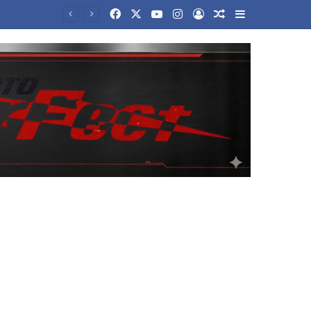
Facebook
X
YouTube
Instagram
Log In
Random Article
Sidebar
Ιταλία: Κέρδισε το Λόττο 1 εκατ. ευρώ, αλλά το πέταξε – Πώς το βρήκαν εργαζόμενοι καθαριότητας