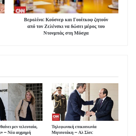
Βερολίνο: Κούσνερ και Γουίτκοφ ζητούν
από τον Ζελένσκι να δώσει μέρος του
Ντονμπάς στη Μόσχα
θαίνει μεν τελευταία,
Τηλεφωνική επικοινωνία
ι» – Νέα αιχμηρή
Μητσοτάκη – Αλ Σίσι: