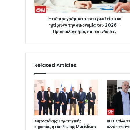
Επτά προγράμματα και εργαλεία που
«χτίζουν» την οικονομία του 2026 -
Προϋπολογισμός και επενδύσεις
Related Articles
Μητσοτάκης: Στρατηγικής
«Η Ελπίδα πε
σημασίας η είσοδος της Meridiam
αλλά πεθαίνε