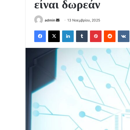
είναι δωρεάν
Send
admin
13 Νοεμβρίου, 2025
an
Facebook
X
LinkedIn
Tumblr
Pinterest
Reddit
email