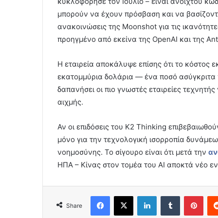
κυκλοφόρησε τον Ιούλιο – είναι ανοιχτού κώδ
μπορούν να έχουν πρόσβαση και να βασίζοντα
ανακοινώσεις της Moonshot για τις ικανότητες
προηγμένο από εκείνα της OpenAI και της Anth
Η εταιρεία αποκάλυψε επίσης ότι το κόστος ε
εκατομμύρια δολάρια — ένα ποσό ασύγκριτα 
δαπανήσει οι πιο γνωστές εταιρείες τεχνητής
αιχμής.
Αν οι επιδόσεις του K2 Thinking επιβεβαιωθούν
μόνο για την τεχνολογική ισορροπία δυνάμεω
νοημοσύνης. Το σίγουρο είναι ότι μετά την
αν
ΗΠΑ – Κίνας στον τομέα του ΑΙ αποκτά νέο ε
Facebook
X
LinkedIn
Tumblr
Pint
Share