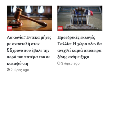
Λακωνία: Έντεκα μήνες
Προεδρικές εκλογές
με αναστολή στον
Γαλλία: Η χώρα «δεν θα
55χρονο που έβαλε την
ανεχθεί καμιά απόπειρα
σορό του πατέρα του σε
ξένης ανάμειξης»
καταψύκτη
3 ώρες ago
2 ώρες ago