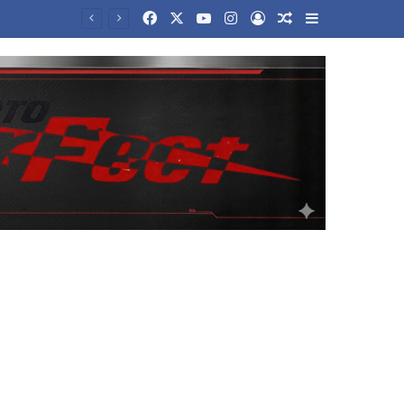
Facebook
X
YouTube
Instagram
Log In
Random Article
Sidebar
Ο Όμιλος Fourlis ανακοινώνει τη συμφωνία για την πώληση της συμμετοχής του στο Sofia South Ring Mall