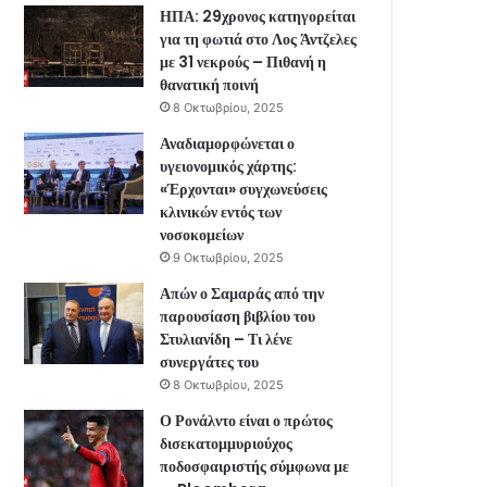
ΗΠΑ: 29χρονος κατηγορείται
για τη φωτιά στο Λος Άντζελες
με 31 νεκρούς – Πιθανή η
θανατική ποινή
8 Οκτωβρίου, 2025
Αναδιαμορφώνεται ο
υγειονομικός χάρτης:
«Έρχονται» συγχωνεύσεις
κλινικών εντός των
νοσοκομείων
9 Οκτωβρίου, 2025
Απών ο Σαμαράς από την
παρουσίαση βιβλίου του
Στυλιανίδη – Τι λένε
συνεργάτες του
8 Οκτωβρίου, 2025
Ο Ρονάλντο είναι ο πρώτος
δισεκατομμυριούχος
ποδοσφαιριστής σύμφωνα με