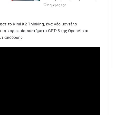
2 ημέρες ago
ησε το Kimi K2 Thinking, ένα νέο μοντέλο
νά τα κορυφαία συστήματα GPT-5 της OpenAI και
εστ απόδοσης.