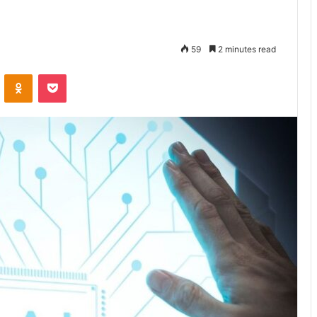
59
2 minutes read
VKontakte
Odnoklassniki
Pocket