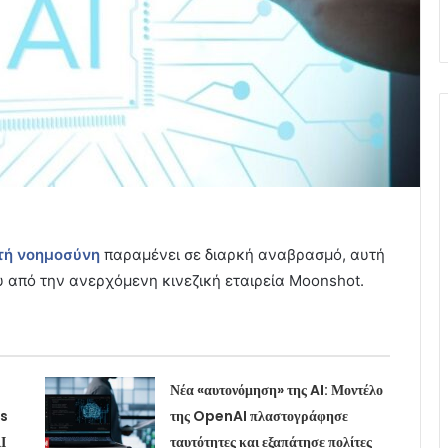
τή νοημοσύνη
παραμένει σε διαρκή αναβρασμό, αυτή
 από την ανερχόμενη κινεζική εταιρεία Moonshot.
Νέα «αυτονόμηση» της AI: Μοντέλο
is
της OpenAI πλαστογράφησε
Ι
ταυτότητες και εξαπάτησε πολίτες