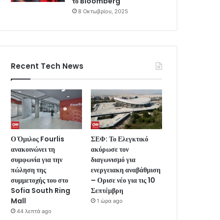
το Bloomberg
8 Οκτωβρίου, 2025
Recent Tech News
Ο Όμιλος Fourlis
ΣΕΦ: Το Ελεγκτικό
ανακοινώνει τη
ακύρωσε τον
συμφωνία για την
διαγωνισμό για
πώληση της
ενεργειακη αναβάθμιση
συμμετοχής του στο
– Ορισε νέο για τις 10
Sofia South Ring
Σεπτέμβρη
Mall
1 ώρα ago
44 λεπτά ago