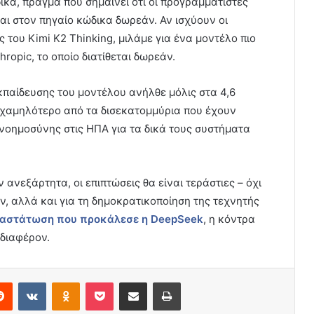
ικα, πράγμα που σημαίνει ότι οι προγραμματιστές
ι στον πηγαίο κώδικα δωρεάν. Αν ισχύουν οι
 του Kimi K2 Thinking, μιλάμε για ένα μοντέλο πιο
ropic, το οποίο διατίθεται δωρεάν.
κπαίδευσης του μοντέλου ανήλθε μόλις στα 4,6
χαμηλότερο από τα δισεκατομμύρια που έχουν
 νοημοσύνης στις ΗΠΑ για τα δικά τους συστήματα
 ανεξάρτητα, οι επιπτώσεις θα είναι τεράστιες – όχι
ν, αλλά και για τη δημοκρατικοποίηση της τεχνητής
αστάτωση που προκάλεσε η
DeepSeek
, η κόντρα
νδιαφέρον.
erest
Reddit
VKontakte
Odnoklassniki
Pocket
Share via Email
Print