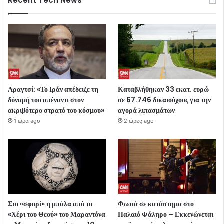
Recent Tech News
Αραγτσί: «Το Ιράν απέδειξε τη
Καταβλήθηκαν 33 εκατ. ευρώ
δύναμή του απέναντι στον
σε 67.746 δικαιούχους για την
ακριβότερο στρατό του κόσμου»
αγορά λιπασμάτων
1 ώρα ago
2 ώρες ago
Στο «σφυρί» η μπάλα από το
Φωτιά σε κατάστημα στο
«Χέρι του Θεού» του Μαραντόνα
Παλαιό Φάληρο – Εκκενώνεται