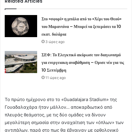
Related Articles
Στο «σφυρί» η μπάλα από το «Χέρι του Θεού»
του Μαραντόνα – Μπορεί να ξεπεράσει τα 10
εκατ. δολάρια
3 ώρες ago
ΣΕΦ: Το Ελεγκτικό ακύρωσε τον διαγωνισμό
για ενεργειακη αναβάθμιση – Ορισε νέο για τις
10 Σεπτέμβρη
11 ώρες ago
Το πρώτο ημίχρονο στο το «Guadalajara Stadium» της
Γουαδαλαχάρα ήταν μάλλον… αποκαρδιωτικό από
πλευράς θεάματος, με τις δύο ομάδες να δίνουν
μεγαλύτερη σημασία στην αναχαίτιση των «όπλων» των
αντιπάλων, παρά στο πως θα έβγαιναν με ορθολογικό