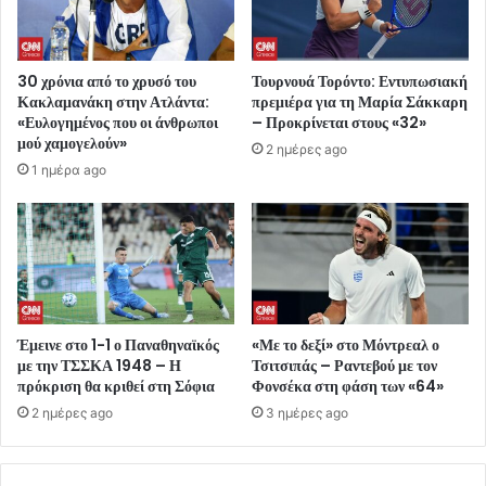
30 χρόνια από το χρυσό του
Τουρνουά Τορόντο: Εντυπωσιακή
Κακλαμανάκη στην Ατλάντα:
πρεμιέρα για τη Μαρία Σάκκαρη
«Ευλογημένος που οι άνθρωποι
– Προκρίνεται στους «32»
μού χαμογελούν»
2 ημέρες ago
1 ημέρα ago
Έμεινε στο 1-1 ο Παναθηναϊκός
«Με το δεξί» στο Μόντρεαλ ο
με την ΤΣΣΚΑ 1948 – Η
Τσιτσιπάς – Ραντεβού με τον
πρόκριση θα κριθεί στη Σόφια
Φονσέκα στη φάση των «64»
2 ημέρες ago
3 ημέρες ago