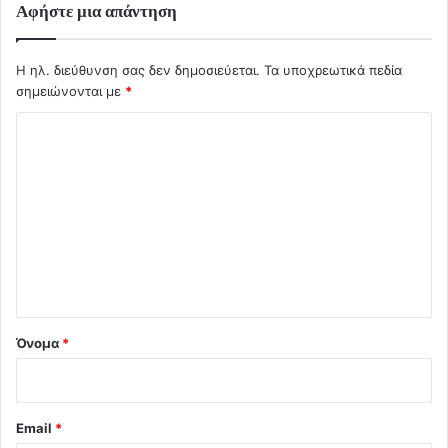
Αφήστε μια απάντηση
Η ηλ. διεύθυνση σας δεν δημοσιεύεται.
Τα υποχρεωτικά πεδία
σημειώνονται με
*
Σ
χ
ό
λ
ι
ο
*
Όνομα
*
Email
*