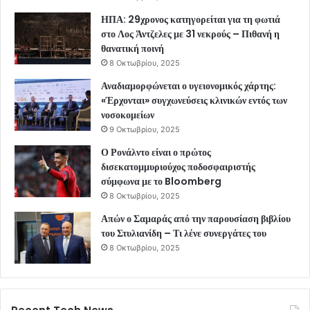
ΗΠΑ: 29χρονος κατηγορείται για τη φωτιά
στο Λος Άντζελες με 31 νεκρούς – Πιθανή η
θανατική ποινή
8 Οκτωβρίου, 2025
Αναδιαμορφώνεται ο υγειονομικός χάρτης:
«Έρχονται» συγχωνεύσεις κλινικών εντός των
νοσοκομείων
9 Οκτωβρίου, 2025
Ο Ρονάλντο είναι ο πρώτος
δισεκατομμυριούχος ποδοσφαιριστής
σύμφωνα με το Bloomberg
8 Οκτωβρίου, 2025
Απών ο Σαμαράς από την παρουσίαση βιβλίου
του Στυλιανίδη – Τι λένε συνεργάτες του
8 Οκτωβρίου, 2025