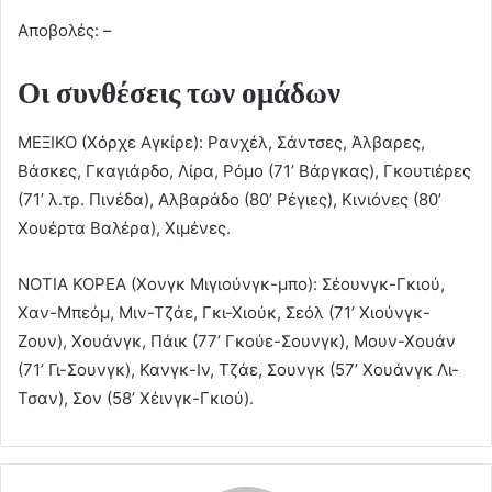
Αποβολές: –
Οι συνθέσεις των ομάδων
ΜΕΞΙΚΟ (Χόρχε Αγκίρε): Ρανχέλ, Σάντσες, Άλβαρες,
Βάσκες, Γκαγιάρδο, Λίρα, Ρόμο (71’ Βάργκας), Γκουτιέρες
(71’ λ.τρ. Πινέδα), Αλβαράδο (80’ Ρέγιες), Κινιόνες (80’
Χουέρτα Βαλέρα), Χιμένες.
ΝΟΤΙΑ ΚΟΡΕΑ (Χονγκ Μιγιούνγκ-μπο): Σέουνγκ-Γκιού,
Χαν-Μπεόμ, Μιν-Τζάε, Γκι-Χιούκ, Σεόλ (71’ Χιούνγκ-
Ζουν), Χουάνγκ, Πάικ (77’ Γκούε-Σουνγκ), Μουν-Χουάν
(71’ Γι-Σουνγκ), Κανγκ-Ιν, Τζάε, Σουνγκ (57’ Χουάνγκ Λι-
Τσαν), Σον (58’ Χέινγκ-Γκιού).