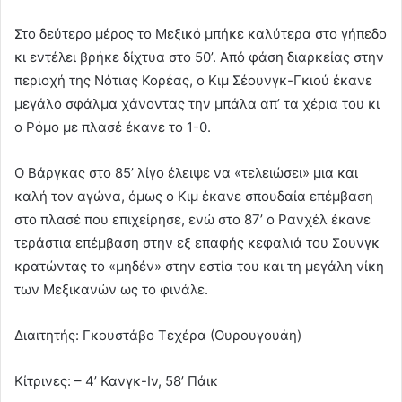
Στο δεύτερο μέρος το Μεξικό μπήκε καλύτερα στο γήπεδο
κι εντέλει βρήκε δίχτυα στο 50’. Από φάση διαρκείας στην
περιοχή της Νότιας Κορέας, ο Κιμ Σέουνγκ-Γκιού έκανε
μεγάλο σφάλμα χάνοντας την μπάλα απ’ τα χέρια του κι
ο Ρόμο με πλασέ έκανε το 1-0.
Ο Βάργκας στο 85’ λίγο έλειψε να «τελειώσει» μια και
καλή τον αγώνα, όμως ο Κιμ έκανε σπουδαία επέμβαση
στο πλασέ που επιχείρησε, ενώ στο 87’ ο Ρανχέλ έκανε
τεράστια επέμβαση στην εξ επαφής κεφαλιά του Σουνγκ
κρατώντας το «μηδέν» στην εστία του και τη μεγάλη νίκη
των Μεξικανών ως το φινάλε.
Διαιτητής: Γκουστάβο Τεχέρα (Ουρουγουάη)
Κίτρινες: – 4’ Κανγκ-Ιν, 58’ Πάικ