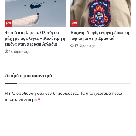
Φωτιά στη Σητεία: Ολονύχτια
Κοζάνη: Χωρίς ενεργό μέτωπο η
μάχη με τις φλόγες – Καλύτερη η
πυρκαγιά στην Ερμακιά
εικόνα στην περιοχή Αχλάδια
17 ώρες ago
14 ώρες ago
Αφήστε μια απάντηση
Η ηλ. διεύθυνση σας δεν δημοσιεύεται.
Τα υποχρεωτικά πεδία
σημειώνονται με
*
Σ
χ
ό