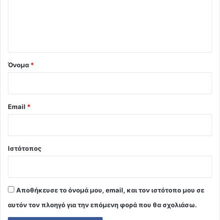
λ
ι
ο
*
Όνομα
*
Email
*
Ιστότοπος
Αποθήκευσε το όνομά μου, email, και τον ιστότοπο μου σε
αυτόν τον πλοηγό για την επόμενη φορά που θα σχολιάσω.