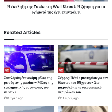
Η έκπληξη της Tesla στη Wall Street: Η ζήτηση για τα
οχήματά της έχει επιστρέψει
Related Articles
Συνελήφθη ένα ακόμη μέλος της
Σέρρες: Πέπλο μυστηρίου για τον
ρωσόφωνης μαφίας – Μέλος της
θάνατου του 68χρονου- Στο
εγκληματικής οργάνωσης του
μικροσκόπιο το οικογενειακό
«Έντικ»
περιβάλλον του
8 ώρες ago
11 ώρες ago