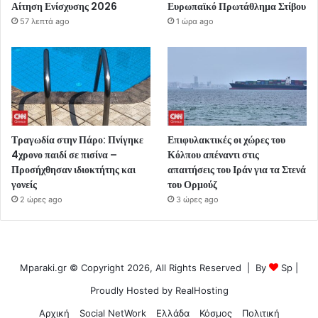
Αίτηση Ενίσχυσης 2026
Ευρωπαϊκό Πρωτάθλημα Στίβου
57 λεπτά ago
1 ώρα ago
Τραγωδία στην Πάρο: Πνίγηκε
Επιφυλακτικές οι χώρες του
4χρονο παιδί σε πισίνα –
Κόλπου απέναντι στις
Προσήχθησαν ιδιοκτήτης και
απαιτήσεις του Ιράν για τα Στενά
γονείς
του Ορμούζ
2 ώρες ago
3 ώρες ago
Mparaki.gr © Copyright 2026, All Rights Reserved | By
Sp
|
Proudly Hosted by
RealHosting
Αρχική
Social NetWork
Ελλάδα
Κόσμος
Πολιτική