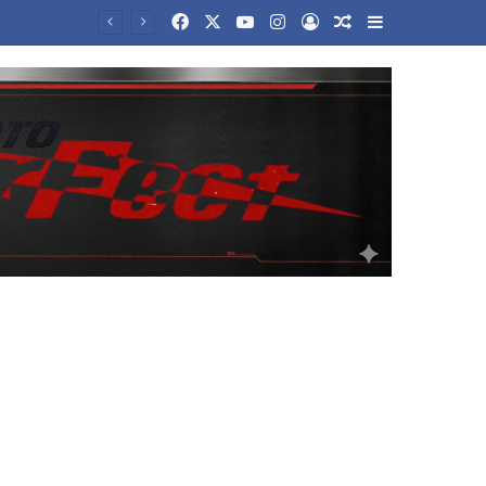
Facebook
X
YouTube
Instagram
Log In
Random Article
Sidebar