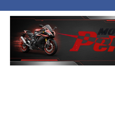
kpot: Οι τυχεροί αριθμοί για τα 32 εκατoμμύρια ευρώ