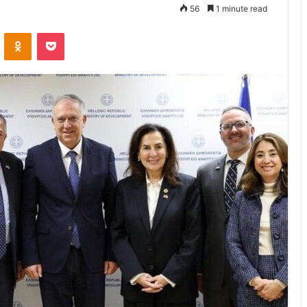
56
1 minute read
VKontakte
Odnoklassniki
Pocket