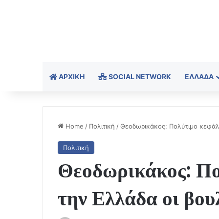
ΑΡΧΙΚΉ
SOCIAL NETWORK
ΕΛΛΆΔΑ
Home
/
Πολιτική
/
Θεοδωρικάκος: Πολύτιμο κεφάλα
Πολιτική
Θεοδωρικάκος: Πο
την Ελλάδα οι βου