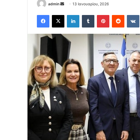
Send
admin
13 Ιανουαρίου, 2026
an
Facebook
X
LinkedIn
Tumblr
Pinterest
Reddit
email