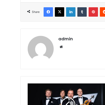
Facebook
X
LinkedIn
Tumblr
Pint
Share
admin
Website