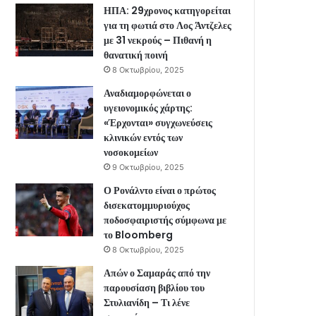
ΗΠΑ: 29χρονος κατηγορείται
για τη φωτιά στο Λος Άντζελες
με 31 νεκρούς – Πιθανή η
θανατική ποινή
8 Οκτωβρίου, 2025
Αναδιαμορφώνεται ο
υγειονομικός χάρτης:
«Έρχονται» συγχωνεύσεις
κλινικών εντός των
νοσοκομείων
9 Οκτωβρίου, 2025
Ο Ρονάλντο είναι ο πρώτος
δισεκατομμυριούχος
ποδοσφαιριστής σύμφωνα με
το Bloomberg
8 Οκτωβρίου, 2025
Απών ο Σαμαράς από την
παρουσίαση βιβλίου του
Στυλιανίδη – Τι λένε