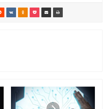
erest
Reddit
VKontakte
Odnoklassniki
Pocket
Share via Email
Print