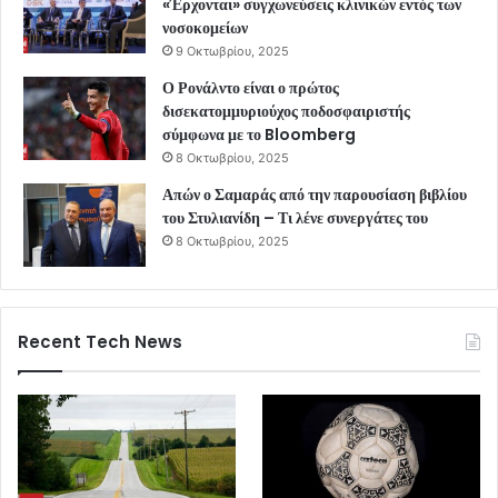
«Έρχονται» συγχωνεύσεις κλινικών εντός των
νοσοκομείων
9 Οκτωβρίου, 2025
Ο Ρονάλντο είναι ο πρώτος
δισεκατομμυριούχος ποδοσφαιριστής
σύμφωνα με το Bloomberg
8 Οκτωβρίου, 2025
Απών ο Σαμαράς από την παρουσίαση βιβλίου
του Στυλιανίδη – Τι λένε συνεργάτες του
8 Οκτωβρίου, 2025
Recent Tech News