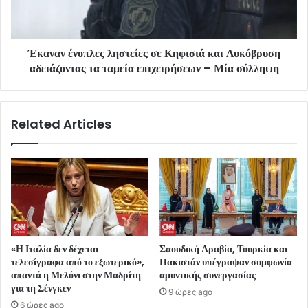
Έκαναν ένοπλες ληστείες σε Κηφισιά και Λυκόβρυση
αδειάζοντας τα ταμεία επιχειρήσεων – Μία σύλληψη
Related Articles
«Η Ιταλία δεν δέχεται
Σαουδική Αραβία, Τουρκία και
τελεσίγραφα από το εξωτερικό»,
Πακιστάν υπέγραψαν συμφωνία
απαντά η Μελόνι στην Μαδρίτη
αμυντικής συνεργασίας
για τη Σένγκεν
9 ώρες ago
6 ώρες ago