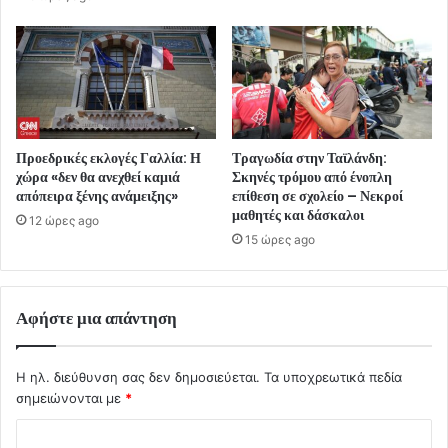
Προεδρικές εκλογές Γαλλία: Η
Τραγωδία στην Ταϊλάνδη:
χώρα «δεν θα ανεχθεί καμιά
Σκηνές τρόμου από ένοπλη
απόπειρα ξένης ανάμειξης»
επίθεση σε σχολείο – Νεκροί
μαθητές και δάσκαλοι
12 ώρες ago
15 ώρες ago
Αφήστε μια απάντηση
Η ηλ. διεύθυνση σας δεν δημοσιεύεται.
Τα υποχρεωτικά πεδία
σημειώνονται με
*
Σ