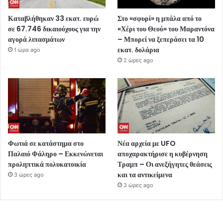
Καταβλήθηκαν 33 εκατ. ευρώ
Στο «σφυρί» η μπάλα από το
σε 67.746 δικαιούχους για την
«Χέρι του Θεού» του Μαραντόνα
αγορά λιπασμάτων
– Μπορεί να ξεπεράσει τα 10
εκατ. δολάρια
1 ώρα ago
2 ώρες ago
Φωτιά σε κατάστημα στο
Νέα αρχεία με UFO
Παλαιό Φάληρο – Εκκενώνεται
αποχαρακτήρισε η κυβέρνηση
προληπτικά πολυκατοικία
Τραμπ – Οι ανεξήγητες θεάσεις
και τα αντικείμενα
3 ώρες ago
3 ώρες ago