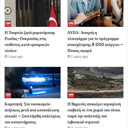
Η Τουρκία ζητά μορατόριουμ
ΔΥΠΑ: Ανοιχτή η
Ρωσίας-Ουκρανίας στις
πλατφόρμα για το πρόγραμμα
επιθέσεις κατά εμπορικών
απασχόλησης 8.000 ανέργων –
πλοίων
Ποιους αφορά
1 ώρα ago
2 ώρες ago
Κομοτηνή: Στο νοσοκομείο
Η Βηρυτός αναφέρει ισραηλινή
ανήλικος μετά από κατανάλωση
εισβολή σε ένα χωριό του νότου
αλκοόλ – Συνελήφθη υπάλληλος
παρά την ανάπτυξη του
του καταστήματος
λιβανικού στρατού